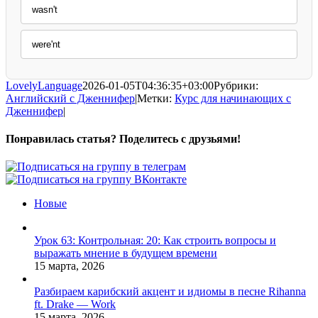
wasn't
were'nt
LovelyLanguage
2026-01-05T04:36:35+03:00
Рубрики:
Английский с Дженнифер
|
Метки:
Курс для начинающих с
Дженнифер
|
Понравилась статья? Поделитесь с друзьями!
Facebook
X
Pinterest
Vk
Новые
Урок 63: Контрольная: 20: Как строить вопросы и
выражать мнение в будущем времени
15 марта, 2026
Разбираем карибский акцент и идиомы в песне Rihanna
ft. Drake — Work
15 марта, 2026