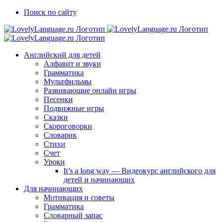
Skip
Vk
Telegram
Поиск по сайту
to
content
Английский для детей
Алфавит и звуки
Грамматика
Мультфильмы
Развивающие онлайн игры
Песенки
Подвижные игры
Сказки
Скороговорки
Словарик
Стихи
Счет
Уроки
It’s a long way — Видеокурс английского для
детей и начинающих
Для начинающих
Мотивация и советы
Грамматика
Словарный запас