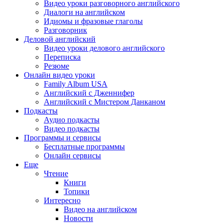
Видео уроки разговорного английского
Диалоги на английском
Идиомы и фразовые глаголы
Разговорник
Деловой английский
Видео уроки делового английского
Переписка
Резюме
Онлайн видео уроки
Family Album USA
Английский с Дженнифер
Английский с Мистером Данканом
Подкасты
Аудио подкасты
Видео подкасты
Программы и сервисы
Бесплатные программы
Онлайн сервисы
Еще
Чтение
Книги
Топики
Интересно
Видео на английском
Новости