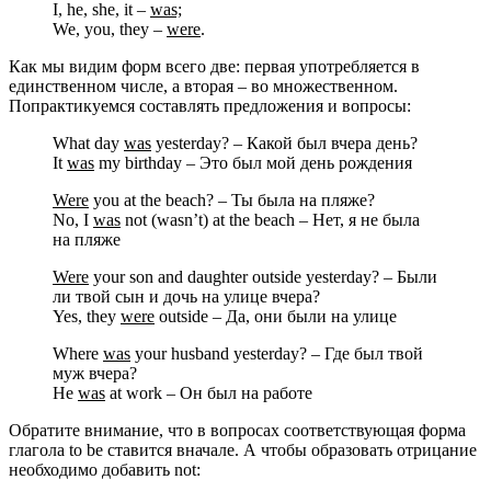
I, he, she, it –
was;
We, you, they –
were
.
Как мы видим форм всего две: первая употребляется в
единственном числе, а вторая – во множественном.
Попрактикуемся составлять предложения и вопросы:
What day
was
yesterday? – Какой был вчера день?
It
was
my birthday – Это был мой день рождения
Were
you at the beach? – Ты была на пляже?
No, I
was
not (wasn’t) at the beach – Нет, я не была
на пляже
Were
your son and daughter outside yesterday? – Были
ли твой сын и дочь на улице вчера?
Yes, they
were
outside – Да, они были на улице
Where
was
your husband yesterday? – Где был твой
муж вчера?
He
was
at work – Он был на работе
Обратите внимание, что в вопросах соответствующая форма
глагола to be ставится вначале. А чтобы образовать отрицание
необходимо добавить not: