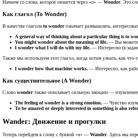
Начнем со слова, которое пишется через «o» —
Wonder
. Это с
Как глагол (To Wonder)
В качестве глагола
to wonder
означает размышлять, интересоват
A general way of thinking about a particular thing is to wo
You might wonder about the meaning of life.
— Вы можете 
I wonder what I will do with my life.
— Интересно (я задаюс
Также мы используем этот глагол, когда хотим узнать, как что-т
I wonder how that machine works.
— Интересно, как рабо
Как существительное (A Wonder)
Слово
wonder
также описывает сильную эмоцию — изумление,
The feeling of wonder is a strong emotion.
— Чувство изумл
To be amazed or deeply interested in something is also refe
Wander: Движение и прогулки
Теперь перейдем к слову с буквой «a» —
Wander
. Здесь мы пе