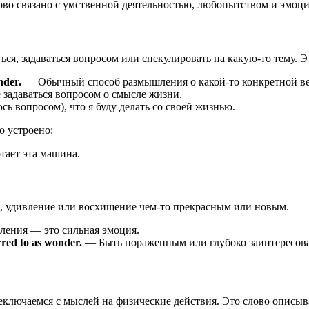
лово связано с умственной деятельностью, любопытством и эмоц
ься, задаваться вопросом или спекулировать на какую-то тему. Э
nder.
— Обычный способ размышления о какой-то конкретной вещ
задаваться вопросом о смысле жизни.
ь вопросом), что я буду делать со своей жизнью.
о устроено:
тает эта машина.
 удивление или восхищение чем-то прекрасным или новым.
ения — это сильная эмоция.
rred to as wonder.
— Быть пораженным или глубоко заинтересова
реключаемся с мыслей на физические действия. Это слово описыв