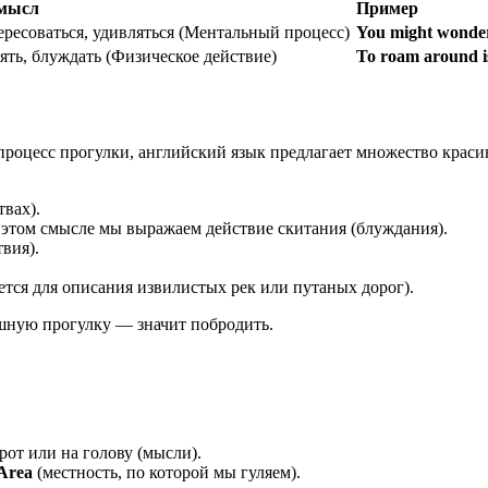
смысл
Пример
ересоваться, удивляться (Ментальный процесс)
You might wonder
лять, блуждать (Физическое действие)
To roam around i
 процесс прогулки, английский язык предлагает множество крас
твах).
этом смысле мы выражаем действие скитания (блуждания).
вия).
ется для описания извилистых рек или путаных дорог).
ную прогулку — значит побродить.
от или на голову (мысли).
Area
(местность, по которой мы гуляем).