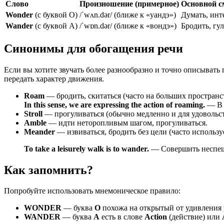
Слово
Произношение (примерное)
Основной 
Wonder
(с буквой O)
/ˈwʌn.dər/ (ближе к «уандэ»)
Думать, инт
Wander
(с буквой A)
/ˈwɒn.dər/ (ближе к «вондэ»)
Бродить, гу
Синонимы для обогащения речи
Если вы хотите звучать более разнообразно и точно описывать
передать характер движения.
Roam
— бродить, скитаться (часто на больших пространс
In this sense, we are expressing the action of roaming.
— В 
Stroll
— прогуливаться (обычно медленно и для удовольст
Amble
— идти неторопливым шагом, прогуливаться.
Meander
— извиваться, бродить без цели (часто использу
To take a leisurely walk is to wander.
— Совершить неспеш
Как запомнить?
Попробуйте использовать мнемоническое правило:
WONDER
— буква
O
похожа на открытый от удивления р
WANDER
— буква
A
есть в слове
Action
(действие) или