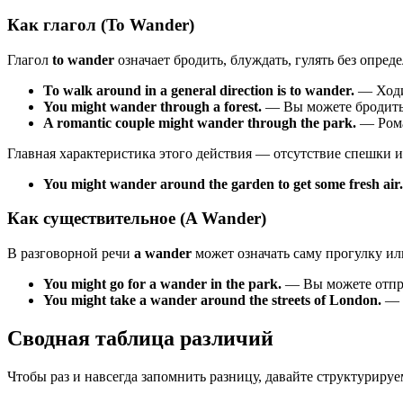
Как глагол (To Wander)
Глагол
to wander
означает бродить, блуждать, гулять без опре
To walk around in a general direction is to wander.
— Ходи
You might wander through a forest.
— Вы можете бродить 
A romantic couple might wander through the park.
— Рома
Главная характеристика этого действия — отсутствие спешки и
You might wander around the garden to get some fresh air.
Как существительное (A Wander)
В разговорной речи
a wander
может означать саму прогулку и
You might go for a wander in the park.
— Вы можете отпра
You might take a wander around the streets of London.
— В
Сводная таблица различий
Чтобы раз и навсегда запомнить разницу, давайте структурир