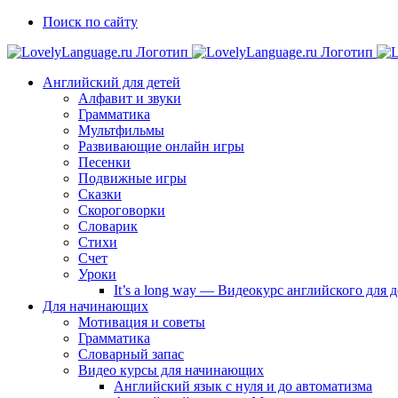
Skip
Vk
Telegram
Поиск по сайту
to
content
Английский для детей
Алфавит и звуки
Грамматика
Мультфильмы
Развивающие онлайн игры
Песенки
Подвижные игры
Сказки
Скороговорки
Словарик
Стихи
Счет
Уроки
It’s a long way — Видеокурс английского для
Для начинающих
Мотивация и советы
Грамматика
Словарный запас
Видео курсы для начинающих
Английский язык с нуля и до автоматизма