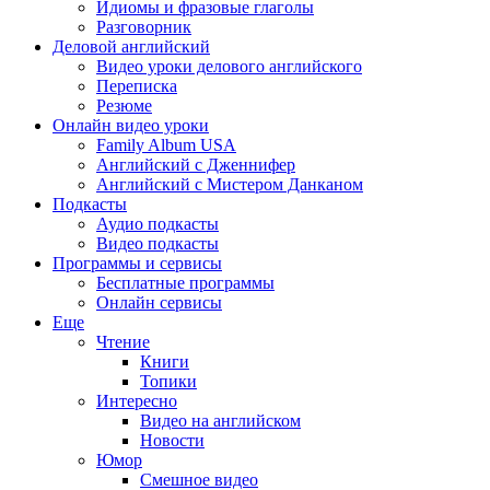
Идиомы и фразовые глаголы
Разговорник
Деловой английский
Видео уроки делового английского
Переписка
Резюме
Онлайн видео уроки
Family Album USA
Английский с Дженнифер
Английский с Мистером Данканом
Подкасты
Аудио подкасты
Видео подкасты
Программы и сервисы
Бесплатные программы
Онлайн сервисы
Еще
Чтение
Книги
Топики
Интересно
Видео на английском
Новости
Юмор
Смешное видео