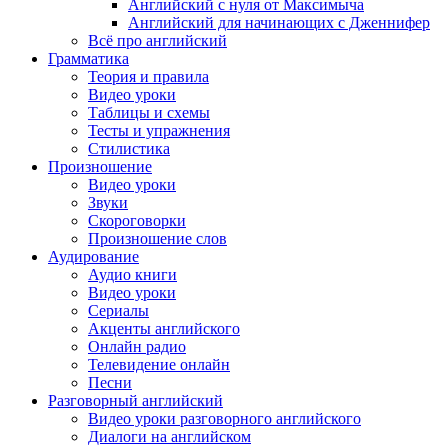
Английский с нуля от Максимыча
Английский для начинающих с Дженнифер
Всё про английский
Грамматика
Теория и правила
Видео уроки
Таблицы и схемы
Тесты и упражнения
Стилистика
Произношение
Видео уроки
Звуки
Скороговорки
Произношение слов
Аудирование
Аудио книги
Видео уроки
Сериалы
Акценты английского
Онлайн радио
Телевидение онлайн
Песни
Разговорный английский
Видео уроки разговорного английского
Диалоги на английском