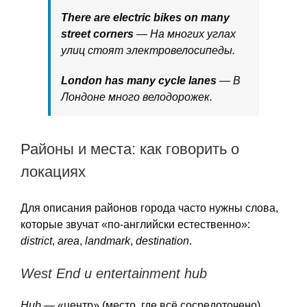
There are electric bikes on many
street corners
— На многих углах
улиц стоят электровелосипеды.
London has many cycle lanes
— В
Лондоне много велодорожек.
Районы и места: как говорить о
локациях
Для описания районов города часто нужны слова,
которые звучат «по-английски естественно»:
district
,
area
,
landmark
,
destination
.
West End и entertainment hub
Hub
— «центр» (место, где всё сосредоточено).