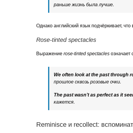
раньше жизнь была лучше.
Однако английский язык подчёркивает, что
Rose-tinted spectacles
Выражение
rose-tinted spectacles
означает 
We often look at the past through r
прошлое сквозь розовые очки.
The past wasn’t as perfect as it se
кажется.
Reminisce и recollect: вспомин