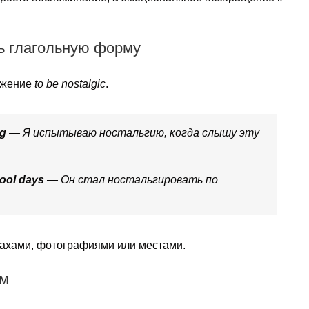
ать глагольную форму
ражение
to be nostalgic
.
ng
— Я испытываю ностальгию, когда слышу эту
ool days
— Он стал ностальгировать по
пахами, фотографиями или местами.
ым