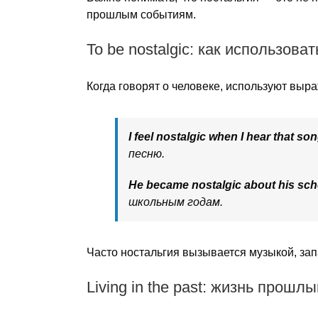
прошлым событиям.
To be nostalgic: как использов
Когда говорят о человеке, используют вы
I feel nostalgic when I hear that so
песню.
He became nostalgic about his sch
школьным годам.
Часто ностальгия вызывается музыкой, за
Living in the past: жизнь прошл