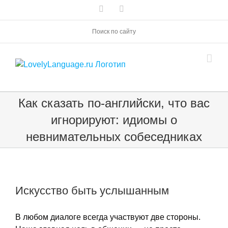
Skip
Vk
Telegram
to
content
Поиск по сайту
Как сказать по-английски, что вас
игнорируют: идиомы о
невнимательных собеседниках
Искусство быть услышанным
В любом диалоге всегда участвуют две стороны.