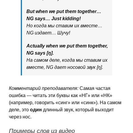
But when we put them together…
NG says… Just kidding!
Но когда мы ставим их вместе…
NG издает… Шучу!
Actually when we put them together,
NG says [ŋ].
На самом деле, когда мы ставим их
вместе, NG дает носовой звук [ŋ].
Комментарий преподавателя:
Самая частая
ошибка — читать эти буквы как «НГ» или «НК»
(например, говорить «синг» или «синк»). На самом
деле, это
один
длинный звук, который выходит
через нос.
Примеры слов из видео