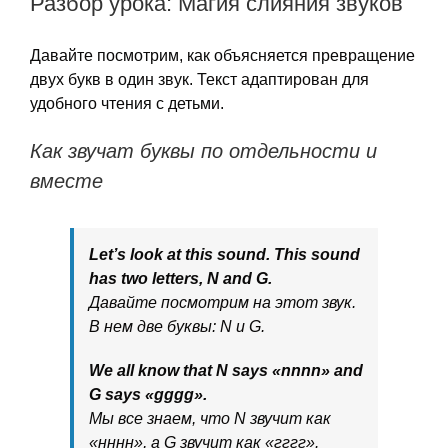
Разбор урока: Магия слияния звуков
Давайте посмотрим, как объясняется превращение
двух букв в один звук. Текст адаптирован для
удобного чтения с детьми.
Как звучат буквы по отдельности и
вместе
Let’s look at this sound. This sound
has two letters, N and G.
Давайте посмотрим на этот звук.
В нем две буквы: N и G.
We all know that N says «nnnn» and
G says «gggg».
Мы все знаем, что N звучит как
«нннн», а G звучит как «гггг».