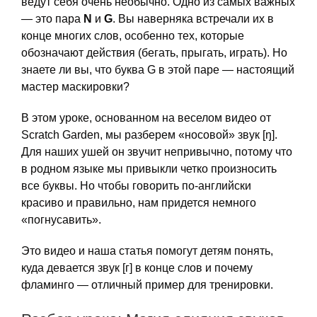
ведут себя очень необычно. Одно из самых важных
— это пара
N
и
G
. Вы наверняка встречали их в
конце многих слов, особенно тех, которые
обозначают действия (бегать, прыгать, играть). Но
знаете ли вы, что буква G в этой паре — настоящий
мастер маскировки?
В этом уроке, основанном на веселом видео от
Scratch Garden, мы разберем «носовой» звук [ŋ].
Для наших ушей он звучит непривычно, потому что
в родном языке мы привыкли четко произносить
все буквы. Но чтобы говорить по-английски
красиво и правильно, нам придется немного
«погнусавить».
Это видео и наша статья помогут детям понять,
куда девается звук [г] в конце слов и почему
фламинго — отличный пример для тренировки.