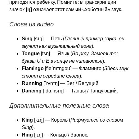
пригодятся ребенку. Помните: в транскрипции
значок
[ŋ]
означает этот самый «хоботный» звук.
Слова из видео
Sing
[sɪŋ] — Петь (
Главный пример звука, он
звучит как музыкальный гонг
).
Tongue
[tʌŋ] — Язык (
Во рту. Заметьте:
буквы U и E в конце не читаются!
).
Flamingo
[fləˈmɪŋɡoʊ] — Фламинго (
Здесь звук
стоит в середине слова
).
Running
[ˈrʌnɪŋ] — Бег / Бегущий.
Dancing
[ˈdɑːnsɪŋ] — Танцы / Танцующий.
Дополнительные полезные слова
King
[kɪŋ] — Король (
Рифмуется со словом
Sing
).
Ring
[rɪŋ] — Кольцо / Звонок.