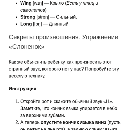
Wing
[wɪŋ] — Крыло (
Есть у птиц и
самолетов
).
Strong
[strɒŋ] — Сильный.
Long
[lɒŋ] — Длинный.
Секреты произношения: Упражнение
«Слоненок»
Как же объяснить ребенку, как произносить этот
странный звук, которого нет у нас? Попробуйте эту
веселую технику.
Инструкция:
Откройте рот и скажите обычный звук «Н».
Заметьте, что кончик языка упирается в небо
за верхними зубами.
А теперь
опустите кончик языка вниз
(пусть
он лежит на дне рта), а заднюю спинку языка