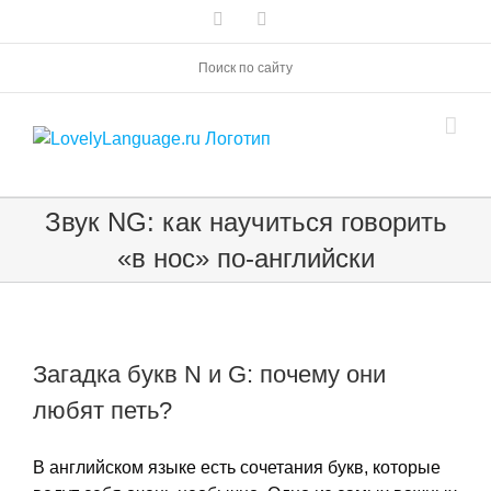
Skip
Vk
Telegram
to
content
Поиск по сайту
Звук NG: как научиться говорить
«в нос» по-английски
Загадка букв N и G: почему они
любят петь?
В английском языке есть сочетания букв, которые