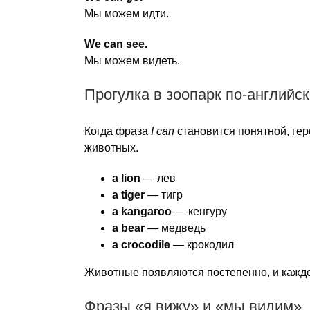
Мы можем идти.
We can see.
Мы можем видеть.
Прогулка в зоопарк по-английс
Когда фраза
I can
становится понятной, гер
животных.
a lion
— лев
a tiger
— тигр
a kangaroo
— кенгуру
a bear
— медведь
a crocodile
— крокодил
Животные появляются постепенно, и каждое
Фразы «я вижу» и «мы видим»