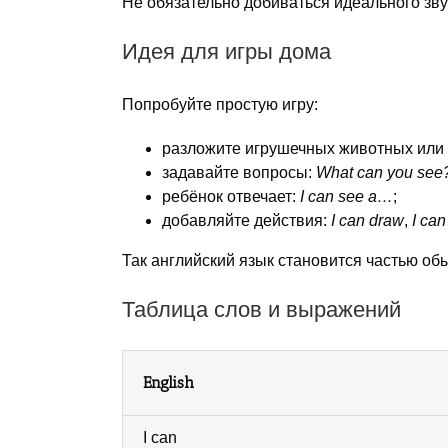
Не обязательно добиваться идеального зву
Идея для игры дома
Попробуйте простую игру:
разложите игрушечных животных или 
задавайте вопросы:
What can you see
ребёнок отвечает:
I can see a…
;
добавляйте действия:
I can draw
,
I can
Так английский язык становится частью об
Таблица слов и выражений
English
I can