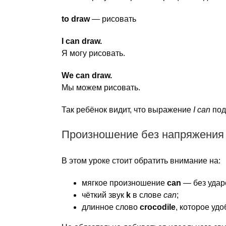
to draw
— рисовать
I can draw.
Я могу рисовать.
We can draw.
Мы можем рисовать.
Так ребёнок видит, что выражение
I can
под
Произношение без напряжения
В этом уроке стоит обратить внимание на:
мягкое произношение
can
— без удар
чёткий звук
k
в слове
can
;
длинное слово
crocodile
, которое удо