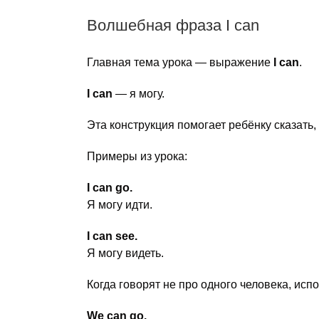
Волшебная фраза I can
Главная тема урока — выражение
I can
.
I can
— я могу.
Эта конструкция помогает ребёнку сказать,
Примеры из урока:
I can go.
Я могу идти.
I can see.
Я могу видеть.
Когда говорят не про одного человека, ис
We can go.