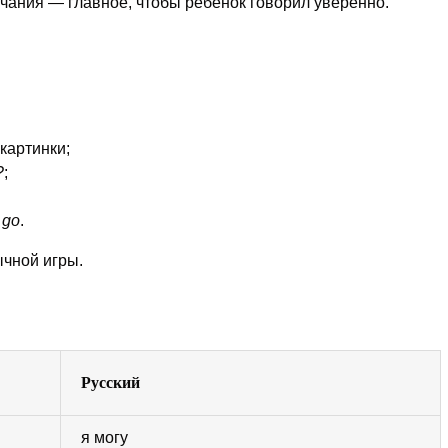
чания — главное, чтобы ребёнок говорил уверенно.
картинки;
?
;
 go
.
ычной игры.
Русский
я могу