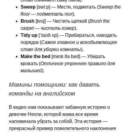
Sweep
[swiːp] — Мести, подметать (
Sweep the
floor — подметать пол
).
Brush
[brʌʃ] — Чистить щеткой (
Brush the
carpet — чистить ковер
).
Tidy up
[ˈtaɪdi ʌp] — Прибираться, наводить
порядок (
Самое главное и всеобъемлющее
слово для уборки комнаты
).
Make the bed
[meɪk ðə bed] — Убирать
кровать (
Отличное утреннее правило для
малышей
).
Мамины помощники: как давать
команды на английском
В видео нам показывают забавную историю о
девочке Нелли, которой мама все время
напоминала убрать за собой. Эта история —
прекрасный пример повелительного наклонения