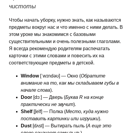
чистоты
Чтобы начать уборку, нужно знать, как называются
предметы вокруг нас и что именно с ними делать. В
этом уроке мы знакомимся с базовыми
существительными и очень полезными глаголами.
Я всегда рекомендую родителям распечатать
карточки с этими словами и повесить их на
соответствующие предметы в детской.
Window
[ˈwɪndəʊ] — Окно (
Обратите
внимание на то, как мы складываем губы в
начале слова
).
Door
[dɔː] — Дверь (
Буква R на конце
практически не звучит
).
Shelf
[ʃelf] — Полка (
Место, куда нужно
поставить картинки или игрушки
).
Dust
[dʌst] — Вытирать пыль (
А еще это
слово означает саму пыль
).