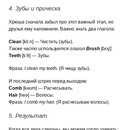
4. Зубы и прическа
Хрюша сначала забыл про этот важный этап, но
друзья ему напомнили. Важно знать два глагола:
Clean
[kliːn] — Чистить (зубы).
Также часто используется глагол
Brush
[brʌʃ].
Teeth
[tiːθ] — Зубы.
Фраза:
I clean my teeth.
(Я чищу зубы).
И последний штрих перед выходом:
Comb
[kəʊm] — Расчесывать.
Hair
[heə] — Волосы.
Фраза:
I comb my hair.
(Я расчесываю волосы).
5. Результат
Когда все дела сделаны, мы можем гордо заявить: