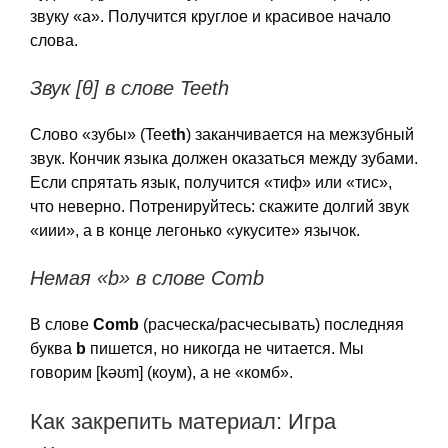
звуку «а». Получится круглое и красивое начало
слова.
Звук [θ] в слове Teeth
Слово «зубы» (Tee
th
) заканчивается на межзубный
звук. Кончик языка должен оказаться между зубами.
Если спрятать язык, получится «тиф» или «тис»,
что неверно. Потренируйтесь: скажите долгий звук
«иии», а в конце легонько «укусите» язычок.
Немая «b» в слове Comb
В слове
Comb
(расческа/расчесывать) последняя
буква
b
пишется, но никогда не читается. Мы
говорим [kəʊm] (коум), а не «комб».
Как закрепить материал: Игра