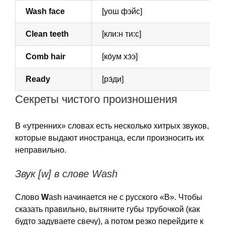
Wash face
[уош фэйс]
Clean teeth
[кли:н ти:с]
Comb hair
[ко́ум хэ́э]
Ready
[рэ́ди]
Секреты чистого произношения
В «утренних» словах есть несколько хитрых звуков,
которые выдают иностранца, если произносить их
неправильно.
Звук [w] в слове Wash
Слово
W
ash начинается не с русского «В». Чтобы
сказать правильно, вытяните губы трубочкой (как
будто задуваете свечу), а потом резко перейдите к