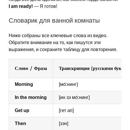
I am ready!
— Я готов!
Словарик для ванной комнаты
Ниже собраны все ключевые слова из видео.
Обратите внимание на то, как пишутся эти
выражения, и сохраните таблицу для повторения.
Слово / Фраза
Транскрипция (русскими буквам
Morning
[мо́:нинг]
In the morning
[ин зэ мо́:нинг]
Get up
[гет ап]
Then
[зэн]