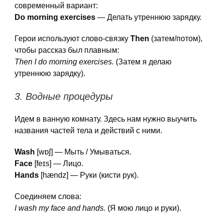
современный вариант:
Do morning exercises
— Делать утреннюю зарядку.
Герои используют слово-связку
Then
(затем/потом),
чтобы рассказ был плавным:
Then I do morning exercises.
(Затем я делаю
утреннюю зарядку).
3. Водные процедуры
Идем в ванную комнату. Здесь нам нужно выучить
названия частей тела и действий с ними.
Wash
[wɒʃ] — Мыть / Умываться.
Face
[feɪs] — Лицо.
Hands
[hændz] — Руки (кисти рук).
Соединяем слова:
I wash my face and hands.
(Я мою лицо и руки).