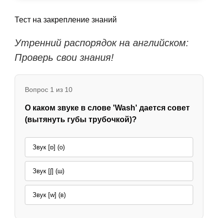
Тест на закрепление знаний
Утренний распорядок на английском:
Проверь свои знания!
Вопрос 1 из 10
О каком звуке в слове 'Wash' дается совет
(вытянуть губы трубочкой)?
Звук [ɒ] (о)
Звук [ʃ] (ш)
Звук [w] (в)