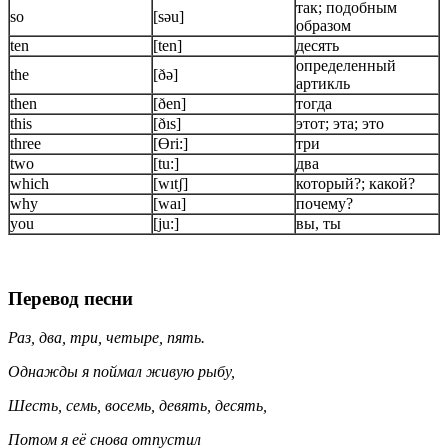
так; подобным
so
[sǝu]
образом
ten
[ten]
десять
определенный
the
[ðǝ]
артикль
then
[ðen]
тогда
this
[ðıs]
этот; эта; это
three
[Өri:]
три
two
[tu:]
два
which
[wıtʃ]
который?; какой?
why
[waı]
почему?
you
[ju:]
вы, ты
Перевод песни
Раз, два, три, четыре, пять.
Однажды я поймал живую рыбу,
Шесть, семь, восемь, девять, десять,
Потом я её снова отпустил