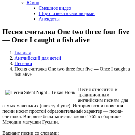
Юмор
Смешное видео
Шоу с известными людьми
Анекдоты
Песня считалка One two three four five
— Once I caught a fish alive
Главная
Английский для детей
Песенки
Песня считалка One two three four five — Once I caught a
fish alive
Песня относится к
традиционным
английским песням для
самых маленьких (nursery rhyme). История возникновения
песни носит простой образовательный характер — песня-
считалка. Впервые была записана около 1765 в сборнике
Мелодии матушки Гусыни.
Вариант песни со словами: