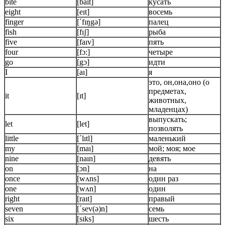
bite
[baıt]
кусать
eight
[eıt]
восемь
finger
[ʹfıŋgǝ]
палец
fish
[fıʃ]
рыба
five
[faıv]
пять
four
[fɔ:]
четыре
go
[gɔ]
идти
I
[aı]
я
это, он,она,оно (о
предметах,
it
[ɪt]
животных,
младенцах)
выпускать;
let
[let]
позволять
little
[ʹlıtl]
маленький
my
[maı]
мой; моя; мое
nine
[naın]
девять
on
[ɔn]
на
once
[wʌns]
один раз
one
[wʌn]
один
right
[raıt]
правый
seven
[ʹsev(ǝ)n]
семь
six
[sıks]
шесть