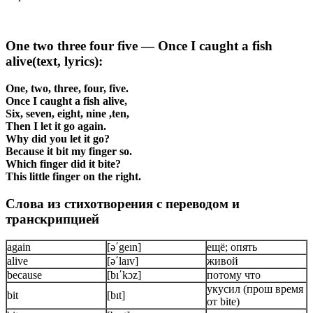
One two three four five — Once I caught a fish
alive(text, lyrics):
One, two, three, four, five.
Once I caught a fish alive,
Six, seven, eight, nine ,ten,
Then I let it go again.
Why did you let it go?
Because it bit my finger so.
Which finger did it bite?
This little finger on the right.
Слова из стихотворения с переводом и
транскрипцией
again
[ǝʹgeın]
ещё; опять
alive
[ǝʹlaıv]
живой
because
[bıʹkɔz]
потому что
укусил (прош время
bit
[bıt]
от bite)