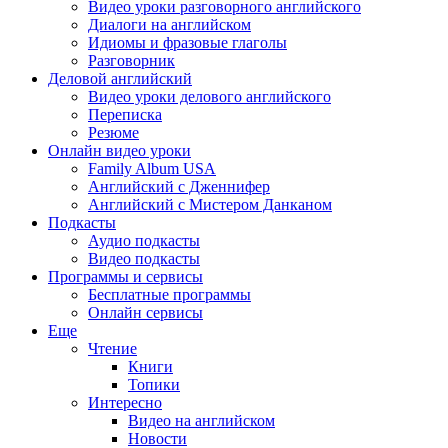
Видео уроки разговорного английского
Диалоги на английском
Идиомы и фразовые глаголы
Разговорник
Деловой английский
Видео уроки делового английского
Переписка
Резюме
Онлайн видео уроки
Family Album USA
Английский с Дженнифер
Английский с Мистером Данканом
Подкасты
Аудио подкасты
Видео подкасты
Программы и сервисы
Бесплатные программы
Онлайн сервисы
Еще
Чтение
Книги
Топики
Интересно
Видео на английском
Новости