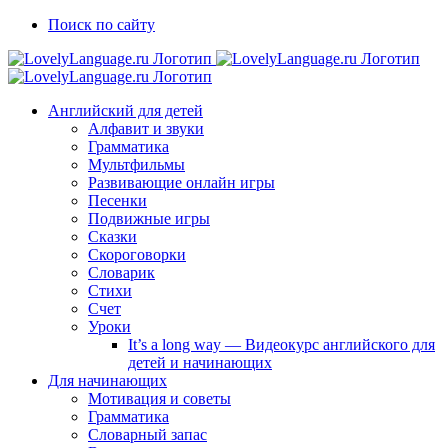
Skip
Vk
Telegram
Поиск по сайту
to
content
Английский для детей
Алфавит и звуки
Грамматика
Мультфильмы
Развивающие онлайн игры
Песенки
Подвижные игры
Сказки
Скороговорки
Словарик
Стихи
Счет
Уроки
It’s a long way — Видеокурс английского для
детей и начинающих
Для начинающих
Мотивация и советы
Грамматика
Словарный запас