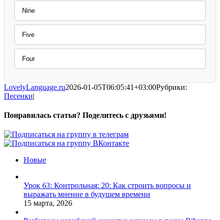
Nine
Five
Four
LovelyLanguage.ru
2026-01-05T06:05:41+03:00
Рубрики:
Песенки
|
Понравилась статья? Поделитесь с друзьями!
Facebook
X
Pinterest
Vk
Новые
Урок 63: Контрольная: 20: Как строить вопросы и
выражать мнение в будущем времени
15 марта, 2026