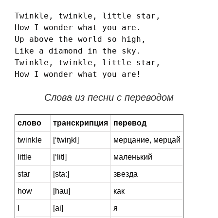
Twinkle, twinkle, little star,

How I wonder what you are.

Up above the world so high,

Like a diamond in the sky.

Twinkle, twinkle, little star,

How I wonder what you are!
Слова из песни с переводом
слово
транскрипция
перевод
twinkle
[‘twiŋkl]
мерцание, мерцай
little
[‘litl]
маленький
star
[sta:]
звезда
how
[hau]
как
I
[ai]
я