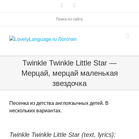
Skip
Vk
Telegram
to
content
Поиск по сайту
Twinkle Twinkle Little Star —
Мерцай, мерцай маленькая
звездочка
Песенка из детства англоязычных детей. В
нескольких вариантах.
Twinkle Twinkle Little Star (text, lyrics):