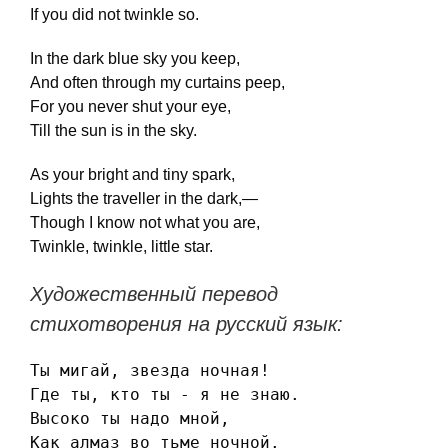
If you did not twinkle so.
In the dark blue sky you keep,
And often through my curtains peep,
For you never shut your eye,
Till the sun is in the sky.
As your bright and tiny spark,
Lights the traveller in the dark,—
Though I know not what you are,
Twinkle, twinkle, little star.
Художественный перевод
стихотворения на русский язык:
Ты мигай, звезда ночная!

Где ты, кто ты - я не знаю.

Высоко ты надо мной,

Как алмаз во тьме ночной.