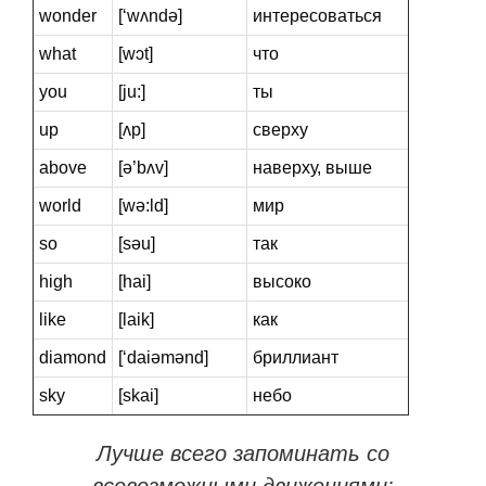
wonder
[‘wʌndə]
интересоваться
what
[wɔt]
что
you
[ju:]
ты
up
[ʌp]
cверху
above
[ə’bʌv]
наверху, выше
world
[wə:ld]
мир
so
[səu]
так
high
[hai]
высоко
like
[laik]
как
diamond
[‘daiəmənd]
бриллиант
sky
[skai]
небо
Лучше всего запоминать со