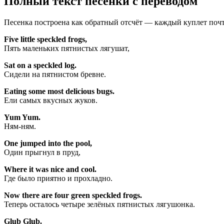
Полный текст песенки с переводом
Песенка построена как обратный отсчёт — каждый куплет почт
Five little speckled frogs,
Пять маленьких пятнистых лягушат,
Sat on a speckled log.
Сидели на пятнистом бревне.
Eating some most delicious bugs.
Ели самых вкусных жуков.
Yum Yum.
Ням-ням.
One jumped into the pool,
Один прыгнул в пруд,
Where it was nice and cool.
Где было приятно и прохладно.
Now there are four green speckled frogs.
Теперь осталось четыре зелёных пятнистых лягушонка.
Glub Glub.