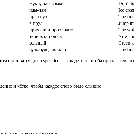
жуки, насекомые
Don’t t
ням-ням
Ice cr
прыгнул
The fro
в пруд
Jump in
приятно и прохладно
The wat
теперь осталось
Now the
зелёный
Green g
буль-буль, ква-ква
The fro
том становятся green speckled — так дети учат оба прилагательны
ленно и чётко, чтобы каждое слово было слышно.
но даже чмокать и булькать.