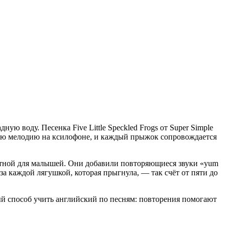
ю воду. Песенка Five Little Speckled Frogs от Super Simple
лую мелодию на ксилофоне, и каждый прыжок сопровождается
онятной для малышей. Они добавили повторяющиеся звуки «yum
за каждой лягушкой, которая прыгнула, — так счёт от пяти до
ый способ учить английский по песням: повторения помогают