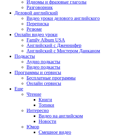
Идиомы и фразовые глаголы
Разговорник
Деловой английский
Видео уроки делового английского
Переписка
Резюме
Онлайн видео уроки
Family Album USA
Английский с Дженнифер
Английский с Мистером Данканом
Подкасты
Аудио подкасты
Видео подкасты
Программы и сервисы
Бесплатные программы
Онлайн сервисы
Еще
Чтение
Книги
Топики
Интересно
Видео на английском
Новости
Юмор
Смешное видео