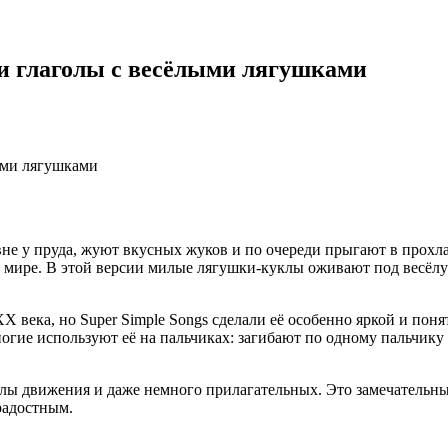
ы и глаголы с весёлыми лягушками
лыми лягушками
е у пруда, жуют вкусных жуков и по очереди прыгают в прохладну
ём мире. В этой версии милые лягушки-куклы оживают под весё
 XX века, но Super Simple Songs сделали её особенно яркой и п
ногие используют её на пальчиках: загибают по одному пальчику 
голы движения и даже немного прилагательных. Это замечательн
радостным.