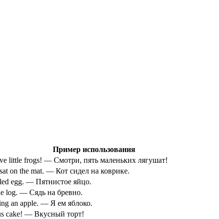
Пример использования
ive little frogs! — Смотри, пять маленьких лягушат!
 sat on the mat. — Кот сидел на коврике.
led egg. — Пятнистое яйцо.
the log. — Сядь на бревно.
ting an apple. — Я ем яблоко.
us cake! — Вкусный торт!