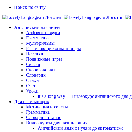
Skip
Vk
Telegram
Поиск по сайту
to
content
Английский для детей
Алфавит и звуки
Грамматика
Мультфильмы
Развивающие онлайн игры
Песенки
Подвижные игры
Сказки
Скороговорки
Словарик
Стихи
Счет
Уроки
It’s a long way — Видеокурс английского для
Для начинающих
Мотивация и советы
Грамматика
Словарный запас
Видео курсы для начинающих
Английский язык с нуля и до автоматизма