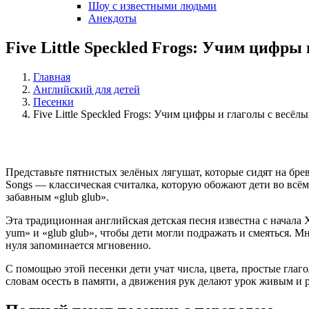
Шоу с известными людьми
Анекдоты
Five Little Speckled Frogs: Учим цифр
Главная
Английский для детей
Песенки
Five Little Speckled Frogs: Учим цифры и глаголы с весё
Представьте пятнистых зелёных лягушат, которые сидят на бревн
Songs — классическая считалка, которую обожают дети во вс
забавным «glub glub».
Эта традиционная английская детская песня известна с начала
yum» и «glub glub», чтобы дети могли подражать и смеяться. М
нуля запоминается мгновенно.
С помощью этой песенки дети учат числа, цвета, простые гла
словам осесть в памяти, а движения рук делают урок живым и 