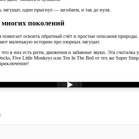
ь лягушат, один прыгнул — загибаем, и так до нуля.
у многих поколений
ом помогает освоить обратный счёт и простые описания природы. Su
вают маленькую историю про озорных лягушат.
то в них есть ритм, движения и забавные звуки. Эта считалка у
Ducks, Five Little Monkeys или Ten In The Bed от тех же Super S
 приключение!
и