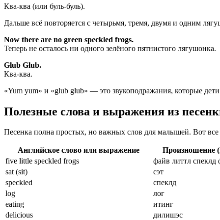
Ква-ква (или буль-буль).
Дальше всё повторяется с четырьмя, тремя, двумя и одним ляг
Now there are no green speckled frogs.
Теперь не осталось ни одного зелёного пятнистого лягушонка.
Glub Glub.
Ква-ква.
«Yum yum» и «glub glub» — это звукоподражания, которые дет
Полезные слова и выражения из песенк
Песенка полна простых, но важных слов для малышей. Вот все
Английское слово или выражение
Произношение (
five little speckled frogs
файв литтл спеклд 
sat (sit)
сэт
speckled
спеклд
log
лог
eating
итинг
delicious
дилишэс