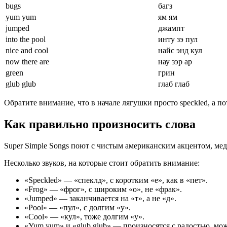
bugs
багз
yum yum
ям ям
jumped
джампт
into the pool
инту зэ пул
nice and cool
найс энд кул
now there are
нау зэр ар
green
грин
glub glub
глаб глаб
Обратите внимание, что в начале лягушки просто speckled, а по
Как правильно произносить слова
Super Simple Songs поют с чистым американским акцентом, мед
Несколько звуков, на которые стоит обратить внимание:
«Speckled» — «спеклд», с коротким «е», как в «пет».
«Frog» — «фрог», с широким «о», не «фрак».
«Jumped» — заканчивается на «т», а не «д».
«Pool» — «пул», с долгим «у».
«Cool» — «кул», тоже долгим «у».
«Yum yum» и «glub glub» — произносятся с радостью, мож