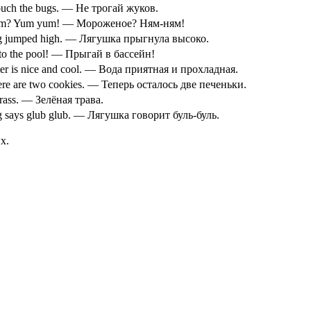
ouch the bugs. — Не трогай жуков.
eam? Yum yum! — Мороженое? Ням-ням!
g jumped high. — Лягушка прыгнула высоко.
to the pool! — Прыгай в бассейн!
er is nice and cool. — Вода приятная и прохладная.
re are two cookies. — Теперь осталось две печеньки.
rass. — Зелёная трава.
g says glub glub. — Лягушка говорит буль-буль.
х.