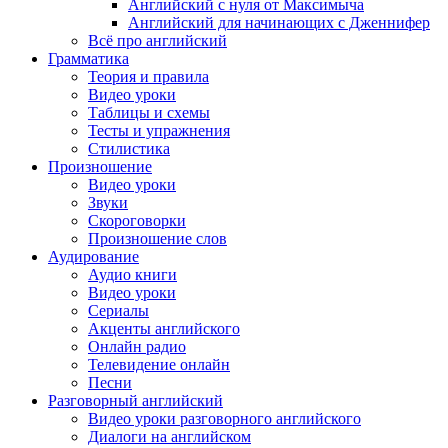
Английский с нуля от Максимыча
Английский для начинающих с Дженнифер
Всё про английский
Грамматика
Теория и правила
Видео уроки
Таблицы и схемы
Тесты и упражнения
Стилистика
Произношение
Видео уроки
Звуки
Скороговорки
Произношение слов
Аудирование
Аудио книги
Видео уроки
Сериалы
Акценты английского
Онлайн радио
Телевидение онлайн
Песни
Разговорный английский
Видео уроки разговорного английского
Диалоги на английском