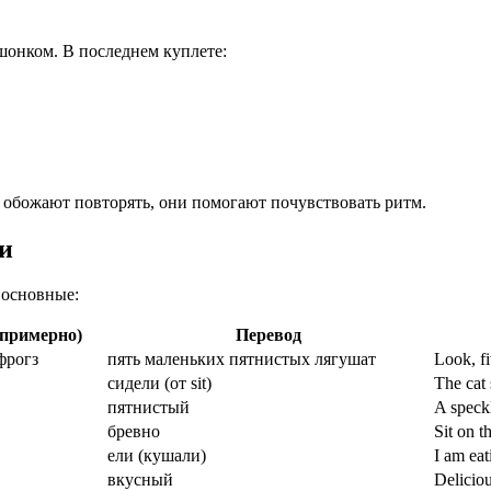
ушонком. В последнем куплете:
и обожают повторять, они помогают почувствовать ритм.
и
 основные:
примерно)
Перевод
фрогз
пять маленьких пятнистых лягушат
Look, f
сидели (от sit)
The cat
пятнистый
A speck
бревно
Sit on 
ели (кушали)
I am ea
вкусный
Delicio