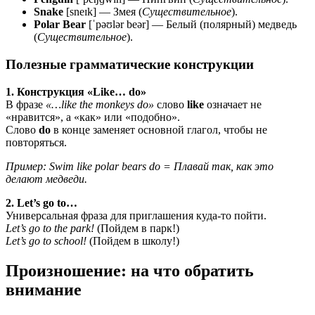
Snake
[sneɪk] — Змея (
Существительное
).
Polar Bear
[ˈpəʊlər beər] — Белый (полярный) медведь
(
Существительное
).
Полезные грамматические конструкции
1. Конструкция «Like… do»
В фразе
«…like the monkeys do»
слово
like
означает не
«нравится», а «как» или «подобно».
Слово
do
в конце заменяет основной глагол, чтобы не
повторяться.
Пример: Swim like polar bears do = Плавай так, как это
делают медведи.
2. Let’s go to…
Универсальная фраза для приглашения куда-то пойти.
Let’s go to the park!
(Пойдем в парк!)
Let’s go to school!
(Пойдем в школу!)
Произношение: на что обратить
внимание