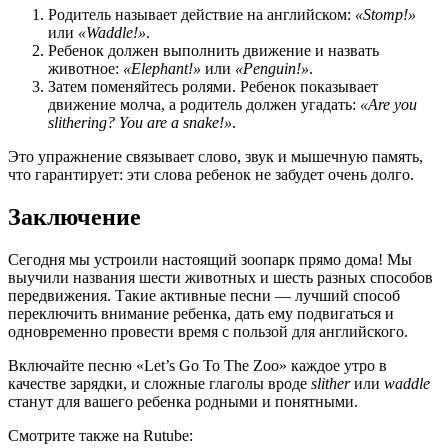
Родитель называет действие на английском:
«Stomp!»
или
«Waddle!»
.
Ребенок должен выполнить движение и назвать
животное:
«Elephant!»
или
«Penguin!»
.
Затем поменяйтесь ролями. Ребенок показывает
движение молча, а родитель должен угадать:
«Are you
slithering? You are a snake!»
.
Это упражнение связывает слово, звук и мышечную память,
что гарантирует: эти слова ребенок не забудет очень долго.
Заключение
Сегодня мы устроили настоящий зоопарк прямо дома! Мы
выучили названия шести животных и шесть разных способов
передвижения. Такие активные песни — лучший способ
переключить внимание ребенка, дать ему подвигаться и
одновременно провести время с пользой для английского.
Включайте песню «Let’s Go To The Zoo» каждое утро в
качестве зарядки, и сложные глаголы вроде
slither
или
waddle
станут для вашего ребенка родными и понятными.
Смотрите также на Rutube: