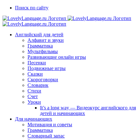
Skip
Vk
Telegram
Поиск по сайту
to
content
Английский для детей
Алфавит и звуки
Грамматика
Мультфильмы
Развивающие онлайн игры
Песенки
Подвижные игры
Сказки
Скороговорки
Словарик
Стихи
Счет
Уроки
It’s a long way — Видеокурс английского для
детей и начинающих
Для начинающих
Мотивация и советы
Грамматика
Словарный запас