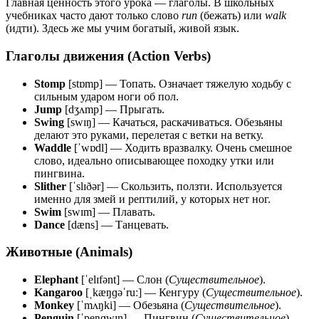
Главная ценность этого урока — глаголы. В школьных
учебниках часто дают только слово
run
(бежать) или
walk
(идти). Здесь же мы учим богатый, живой язык.
Глаголы движения (Action Verbs)
Stomp
[stɒmp] — Топать. Означает тяжелую ходьбу с
сильным ударом ноги об пол.
Jump
[dʒʌmp] — Прыгать.
Swing
[swɪŋ] — Качаться, раскачиваться. Обезьяны
делают это руками, перелетая с ветки на ветку.
Waddle
[ˈwɒdl] — Ходить вразвалку. Очень смешное
слово, идеально описывающее походку утки или
пингвина.
Slither
[ˈslɪðər] — Скользить, ползти. Используется
именно для змей и рептилий, у которых нет ног.
Swim
[swɪm] — Плавать.
Dance
[dæns] — Танцевать.
Животные (Animals)
Elephant
[ˈelɪfənt] — Слон (
Существительное
).
Kangaroo
[ˌkæŋɡəˈruː] — Кенгуру (
Существительное
).
Monkey
[ˈmʌŋki] — Обезьяна (
Существительное
).
Penguin
[ˈpeŋɡwɪn] — Пингвин (
Существительное
).