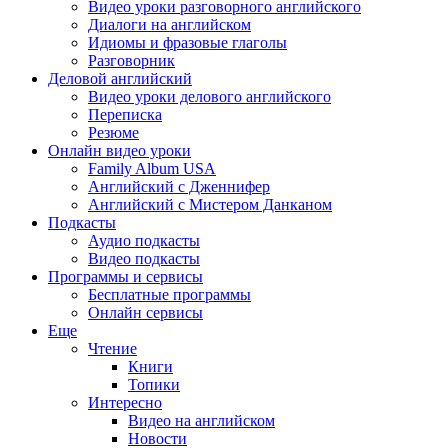
Видео уроки разговорного английского
Диалоги на английском
Идиомы и фразовые глаголы
Разговорник
Деловой английский
Видео уроки делового английского
Переписка
Резюме
Онлайн видео уроки
Family Album USA
Английский с Дженнифер
Английский с Мистером Данканом
Подкасты
Аудио подкасты
Видео подкасты
Программы и сервисы
Бесплатные программы
Онлайн сервисы
Еще
Чтение
Книги
Топики
Интересно
Видео на английском
Новости