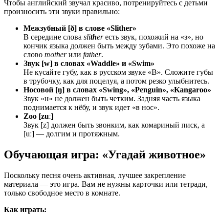
Чтобы английский звучал красиво, потренируйтесь с детьми
произносить эти звуки правильно:
Межзубный [ð] в слове «Slither»
В середине слова
sli
th
er
есть звук, похожий на «з», но
кончик языка должен быть между зубами. Это похоже на
слово
mother
или
father
.
Звук [w] в словах «Waddle» и «Swim»
Не кусайте губу, как в русском звуке «В». Сложите губы
в трубочку, как для поцелуя, а потом резко улыбнитесь.
Носовой [ŋ] в словах «Swing», «Penguin», «Kangaroo»
Звук «н» не должен быть четким. Задняя часть языка
поднимается к нёбу, и звук идет «в нос».
Zoo [zuː]
Звук [z] должен быть звонким, как комариный писк, а
[uː] — долгим и протяжным.
Обучающая игра: «Угадай животное»
Поскольку песня очень активная, лучшее закрепление
материала — это игра. Вам не нужны карточки или тетради,
только свободное место в комнате.
Как играть: