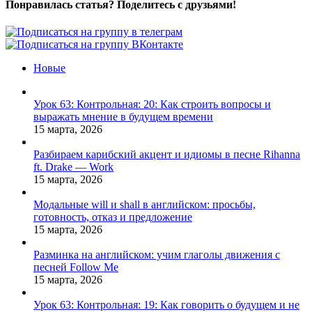
Понравилась статья? Поделитесь с друзьями!
Facebook
X
Pinterest
Vk
Новые
Урок 63: Контрольная: 20: Как строить вопросы и
выражать мнение в будущем времени
15 марта, 2026
Разбираем карибский акцент и идиомы в песне Rihanna
ft. Drake — Work
15 марта, 2026
Модальные will и shall в английском: просьбы,
готовность, отказ и предложение
15 марта, 2026
Разминка на английском: учим глаголы движения с
песней Follow Me
15 марта, 2026
Урок 63: Контрольная: 19: Как говорить о будущем и не