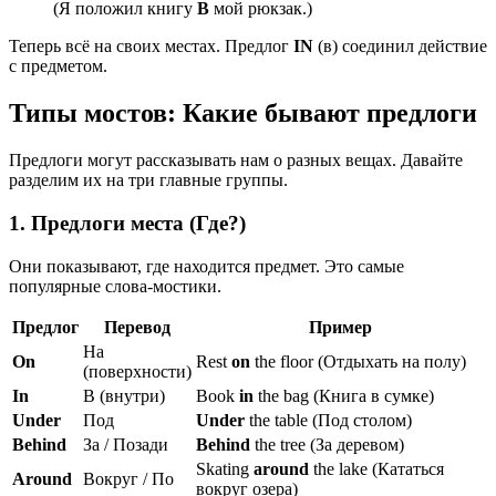
(Я положил книгу
В
мой рюкзак.)
Теперь всё на своих местах. Предлог
IN
(в) соединил действие
с предметом.
Типы мостов: Какие бывают предлоги
Предлоги могут рассказывать нам о разных вещах. Давайте
разделим их на три главные группы.
1. Предлоги места (Где?)
Они показывают, где находится предмет. Это самые
популярные слова-мостики.
Предлог
Перевод
Пример
На
On
Rest
on
the floor (Отдыхать на полу)
(поверхности)
In
В (внутри)
Book
in
the bag (Книга в сумке)
Under
Под
Under
the table (Под столом)
Behind
За / Позади
Behind
the tree (За деревом)
Skating
around
the lake (Кататься
Around
Вокруг / По
вокруг озера)