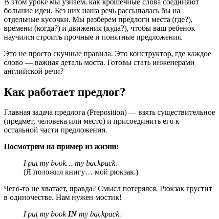
В этом уроке мы узнаем, как крошечные слова соединяют
большие идеи. Без них наша речь рассыпалась бы на
отдельные кусочки. Мы разберем предлоги места (где?),
времени (когда?) и движения (куда?), чтобы ваш ребенок
научился строить прочные и понятные предложения.
Это не просто скучные правила. Это конструктор, где каждое
слово — важная деталь моста. Готовы стать инженерами
английской речи?
Как работает предлог?
Главная задача предлога (Preposition) — взять существительное
(предмет, человека или место) и присоединить его к
остальной части предложения.
Посмотрим на пример из жизни:
I put my book… my backpack.
(Я положил книгу… мой рюкзак.)
Чего-то не хватает, правда? Смысл потерялся. Рюкзак грустит
в одиночестве. Нам нужен мостик!
I put my book
IN
my backpack.