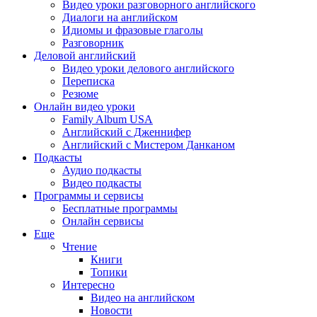
Видео уроки разговорного английского
Диалоги на английском
Идиомы и фразовые глаголы
Разговорник
Деловой английский
Видео уроки делового английского
Переписка
Резюме
Онлайн видео уроки
Family Album USA
Английский с Дженнифер
Английский с Мистером Данканом
Подкасты
Аудио подкасты
Видео подкасты
Программы и сервисы
Бесплатные программы
Онлайн сервисы
Еще
Чтение
Книги
Топики
Интересно
Видео на английском
Новости