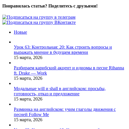
Понравилась статья? Поделитесь с друзьями!
Facebook
X
Pinterest
Vk
Новые
Урок 63: Контрольная: 20: Как строить вопросы и
выражать мнение в будущем времени
15 марта, 2026
Разбираем карибский акцент и идиомы в песне Rihanna
ft. Drake — Work
15 марта, 2026
Модальные will и shall в английском: просьбы,
готовность, отказ и предложение
15 марта, 2026
Разминка на английском: учим глаголы движения с
песней Follow Me
15 марта, 2026