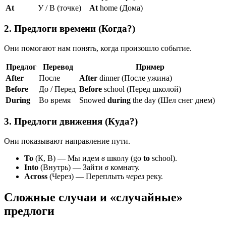
At
У / В (точке)
At
home (Дома)
2. Предлоги времени (Когда?)
Они помогают нам понять, когда произошло событие.
Предлог
Перевод
Пример
After
После
After
dinner (После ужина)
Before
До / Перед
Before
school (Перед школой)
During
Во время
Snowed
during
the day (Шел снег днем)
3. Предлоги движения (Куда?)
Они показывают направление пути.
To
(К, В) — Мы идем
в
школу (go
to
school).
Into
(Внутрь) — Зайти
в
комнату.
Across
(Через) — Переплыть
через
реку.
Сложные случаи и «случайные»
предлоги