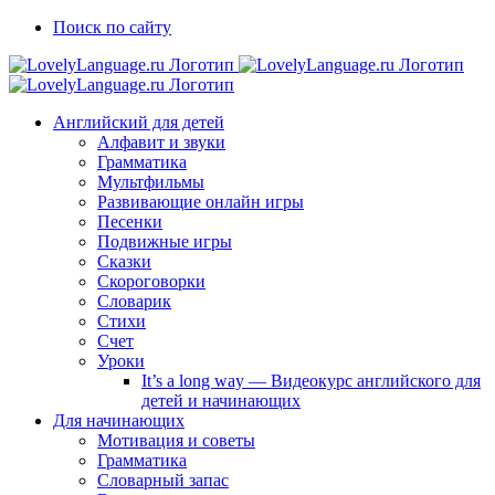
Skip
Vk
Telegram
Поиск по сайту
to
content
Английский для детей
Алфавит и звуки
Грамматика
Мультфильмы
Развивающие онлайн игры
Песенки
Подвижные игры
Сказки
Скороговорки
Словарик
Стихи
Счет
Уроки
It’s a long way — Видеокурс английского для
детей и начинающих
Для начинающих
Мотивация и советы
Грамматика
Словарный запас