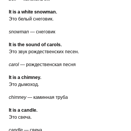
It is a white snowman.
Это белый снеговик.
snowman
— снеговик
It is the sound of carols.
Это звук рождественских песен.
carol
— рождественская песня
It is a chimney.
Это дымоход.
chimney
— каминная труба
It is a candle.
Это свеча.
candle
— свеча