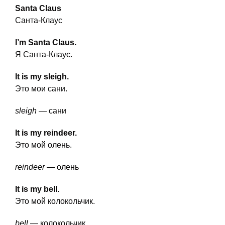
Santa Claus
Санта-Клаус
I’m Santa Claus.
Я Санта-Клаус.
It is my sleigh.
Это мои сани.
sleigh
— сани
It is my reindeer.
Это мой олень.
reindeer
— олень
It is my bell.
Это мой колокольчик.
bell
— колокольчик