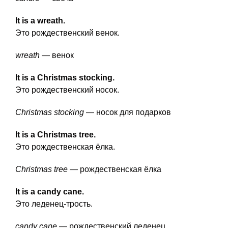
It is a wreath.
Это рождественский венок.
wreath
— венок
It is a Christmas stocking.
Это рождественский носок.
Christmas stocking
— носок для подарков
It is a Christmas tree.
Это рождественская ёлка.
Christmas tree
— рождественская ёлка
It is a candy cane.
Это леденец-трость.
candy cane
— рождественский леденец