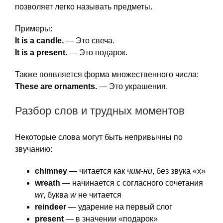
позволяет легко называть предметы.
Примеры:
It is a candle.
— Это свеча.
It is a present.
— Это подарок.
Также появляется форма множественного числа:
These are ornaments.
— Это украшения.
Разбор слов и трудных моментов
Некоторые слова могут быть непривычны по
звучанию:
chimney
— читается как
чим-ни
, без звука «х»
wreath
— начинается с согласного сочетания
wr
, буква
w
не читается
reindeer
— ударение на первый слог
present
— в значении «подарок»