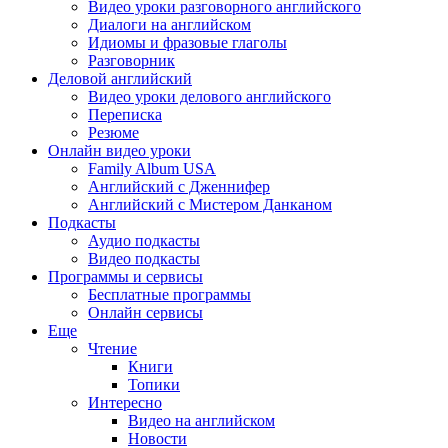
Видео уроки разговорного английского
Диалоги на английском
Идиомы и фразовые глаголы
Разговорник
Деловой английский
Видео уроки делового английского
Переписка
Резюме
Онлайн видео уроки
Family Album USA
Английский с Дженнифер
Английский с Мистером Данканом
Подкасты
Аудио подкасты
Видео подкасты
Программы и сервисы
Бесплатные программы
Онлайн сервисы
Еще
Чтение
Книги
Топики
Интересно
Видео на английском
Новости