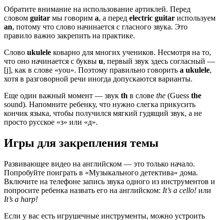
Обратите внимание на использование артиклей. Перед
словом
guitar
мы говорим
a
, а перед
electric guitar
используем
an
, потому что слово начинается с гласного звука. Это
правило важно закрепить на практике.
Слово
ukulele
коварно для многих учеников. Несмотря на то,
что оно начинается с буквы
u
, первый звук здесь согласный —
[j], как в слове «you». Поэтому правильно говорить
a ukulele
,
хотя в разговорной речи иногда допускаются варианты.
Еще один важный момент — звук
th
в слове
the
(Guess
the
sound). Напомните ребенку, что нужно слегка прикусить
кончик языка, чтобы получился мягкий гудящий звук, а не
просто русское «з» или «д».
Игры для закрепления темы
Развивающее видео на английском — это только начало.
Попробуйте поиграть в «Музыкального детектива» дома.
Включите на телефоне запись звука одного из инструментов и
попросите ребенка назвать его на английском:
It’s a cello!
или
It’s a harp!
Если у вас есть игрушечные инструменты, можно устроить