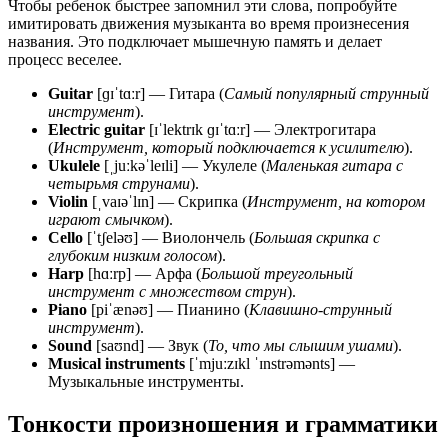
Чтобы ребенок быстрее запомнил эти слова, попробуйте
имитировать движения музыканта во время произнесения
названия. Это подключает мышечную память и делает
процесс веселее.
Guitar
[ɡɪˈtɑːr] — Гитара (
Самый популярный струнный
инструмент
).
Electric guitar
[ɪˈlektrɪk ɡɪˈtɑːr] — Электрогитара
(
Инструмент, который подключается к усилителю
).
Ukulele
[ˌjuːkəˈleɪli] — Укулеле (
Маленькая гитара с
четырьмя струнами
).
Violin
[ˌvaɪəˈlɪn] — Скрипка (
Инструмент, на котором
играют смычком
).
Cello
[ˈtʃeləʊ] — Виолончель (
Большая скрипка с
глубоким низким голосом
).
Harp
[hɑːrp] — Арфа (
Большой треугольный
инструмент с множеством струн
).
Piano
[piˈænəʊ] — Пианино (
Клавишно-струнный
инструмент
).
Sound
[saʊnd] — Звук (
То, что мы слышим ушами
).
Musical instruments
[ˈmjuːzɪkl ˈɪnstrəmənts] —
Музыкальные инструменты.
Тонкости произношения и грамматики