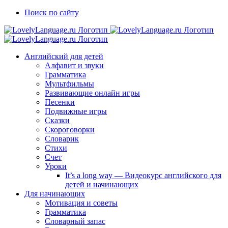
Skip
Vk
Telegram
Поиск по сайту
to
content
Английский для детей
Алфавит и звуки
Грамматика
Мультфильмы
Развивающие онлайн игры
Песенки
Подвижные игры
Сказки
Скороговорки
Словарик
Стихи
Счет
Уроки
It’s a long way — Видеокурс английского для
детей и начинающих
Для начинающих
Мотивация и советы
Грамматика
Словарный запас