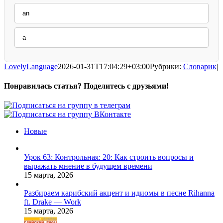
an
a
LovelyLanguage
2026-01-31T17:04:29+03:00
Рубрики:
Словарик
|
Понравилась статья? Поделитесь с друзьями!
Facebook
X
Pinterest
Vk
Новые
Урок 63: Контрольная: 20: Как строить вопросы и
выражать мнение в будущем времени
15 марта, 2026
Разбираем карибский акцент и идиомы в песне Rihanna
ft. Drake — Work
15 марта, 2026