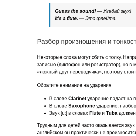
Guess the sound!
— Угадай звук!
It’s a flute.
— Это флейта.
Разбор произношения и тонкос
Некоторые слова могут сбить с толку. Нап
записью (диктофон или регистратор), но в
«ложный друг переводчика», поэтому стоит
Обратите внимание на ударения:
В слове
Clarinet
ударение падает на п
В слове
Saxophone
ударение, наоборо
Звук [uː] в словах
Flute
и
Tuba
должен 
Трудным для детей часто оказывается звук [
английском он практически не произноситс