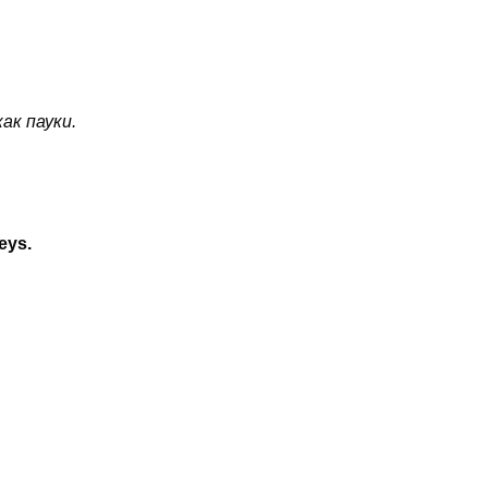
ак пауки.
eys.
.