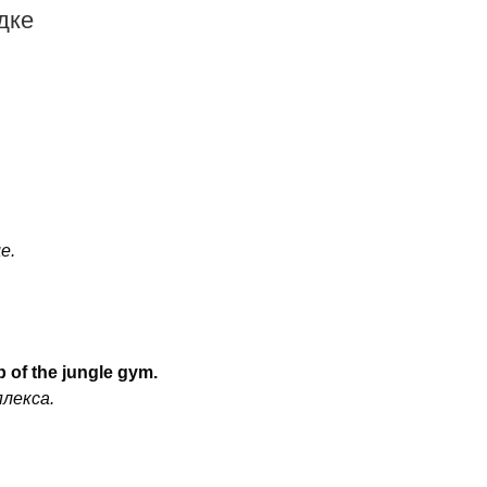
дке
е.
p of the jungle gym.
плекса.