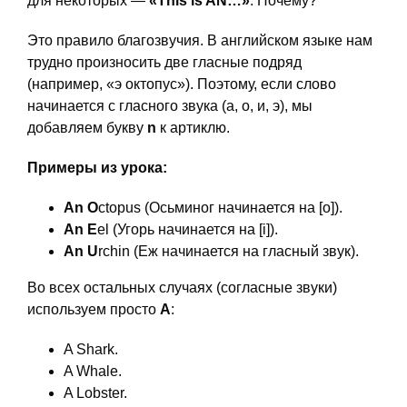
для некоторых —
«This is AN…»
. Почему?
Это правило благозвучия. В английском языке нам
трудно произносить две гласные подряд
(например, «э октопус»). Поэтому, если слово
начинается с гласного звука (а, о, и, э), мы
добавляем букву
n
к артиклю.
Примеры из урока:
An
O
ctopus (Осьминог начинается на [o]).
An
E
el (Угорь начинается на [i]).
An
U
rchin (Еж начинается на гласный звук).
Во всех остальных случаях (согласные звуки)
используем просто
A
:
A Shark.
A Whale.
A Lobster.