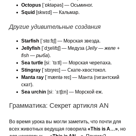
Octopus
[ˈɒktəpəs] — Осьминог.
Squid
[skwɪd] — Кальмар.
Другие удивительные создания
Starfish
[ˈstɑːfɪʃ] — Морская звезда.
Jellyfish
[ˈdʒelifɪʃ] — Медуза (
Jelly — желе +
fish — рыба
).
Sea turtle
[siː ˈtɜːtl] — Морская черепаха.
Stingray
[ˈstɪŋreɪ] — Скате-хвостокол.
Manta ray
[ˈmæntə reɪ] — Манта (гигантский
скат).
Sea urchin
[siː ˈɜːtʃɪn] — Морской еж.
Грамматика: Секрет артикля AN
Во время урока вы могли заметить, что почти для
всех животных ведущая говорила
«This is A…»
, но