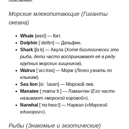
пояснения.
Морские млекопитающие (Гиганты
океана)
Whale
[weɪl] — Кит.
Dolphin
[ˈdɒlfɪn] — Дельфин.
Shark
[ʃɑːk] — Акула (
Хотя биологически это
рыба, дети часто воспринимают её в ряду
крупных морских хищников
).
Walrus
[ˈwɔːlrəs] — Морж (
Легко узнать по
клыкам
).
Sea lion
[siː ˈlaɪən] — Морской лев.
Manatee
[ˌmænəˈtiː] — Ламантин (
Его часто
называют «морской коровой»
).
Narwhal
[ˈnɑːhwɑːl] — Нарвал (
«Морской
единорог»
).
Рыбы (Знакомые и экзотические)