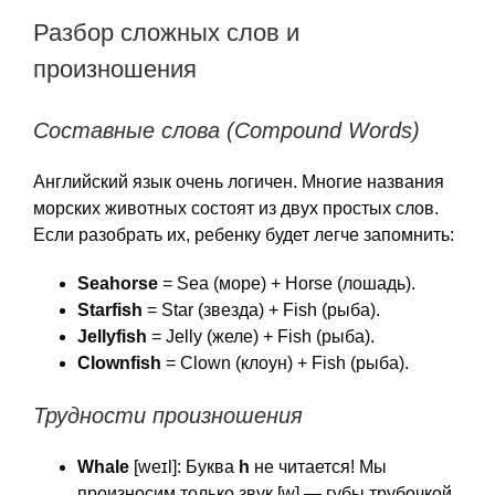
Разбор сложных слов и
произношения
Составные слова (Compound Words)
Английский язык очень логичен. Многие названия
морских животных состоят из двух простых слов.
Если разобрать их, ребенку будет легче запомнить:
Seahorse
= Sea (море) + Horse (лошадь).
Starfish
= Star (звезда) + Fish (рыба).
Jellyfish
= Jelly (желе) + Fish (рыба).
Clownfish
= Clown (клоун) + Fish (рыба).
Трудности произношения
Whale
[weɪl]: Буква
h
не читается! Мы
произносим только звук [w] — губы трубочкой.