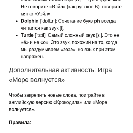
Не говорите «Вэйл» (как русское В), говорите
мягко «Уэйл».
Dolphin
[ˈdɒlfɪn]: Сочетание букв
ph
всегда
читается как звук [f].
Turtle
[ˈtɜːtl]: Самый сложный звук [ɜː]. Это не
«ё» и не «о». Это звук, похожий на то, когда
мы раздумываем «ээээ», но язык при этом
напряжен.
Дополнительная активность: Игра
«Море волнуется»
Чтобы закрепить новые слова, поиграйте в
английскую версию «Крокодила» или «Море
волнуется».
Правила: