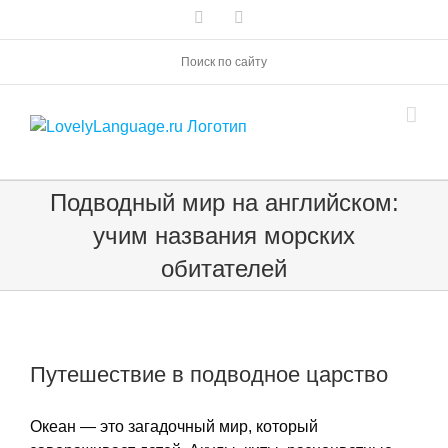
Skip
Vk
Telegram
to
content
Поиск по сайту
Подводный мир на английском:
учим названия морских
обитателей
Путешествие в подводное царство
Океан — это загадочный мир, который