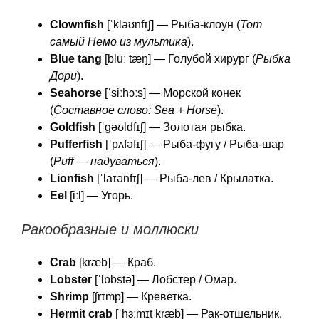
Clownfish
[ˈklaʊnfɪʃ] — Рыба-клоун (
Тот
самый Немо из мультика
).
Blue tang
[bluː tæŋ] — Голубой хирург (
Рыбка
Дори
).
Seahorse
[ˈsiːhɔːs] — Морской конек
(
Составное слово: Sea + Horse
).
Goldfish
[ˈɡəʊldfɪʃ] — Золотая рыбка.
Pufferfish
[ˈpʌfəfɪʃ] — Рыба-фугу / Рыба-шар
(
Puff — надуваться
).
Lionfish
[ˈlaɪənfɪʃ] — Рыба-лев / Крылатка.
Eel
[iːl] — Угорь.
Ракообразные и моллюски
Crab
[kræb] — Краб.
Lobster
[ˈlɒbstə] — Лобстер / Омар.
Shrimp
[ʃrɪmp] — Креветка.
Hermit crab
[ˈhɜːmɪt kræb] — Рак-отшельник.