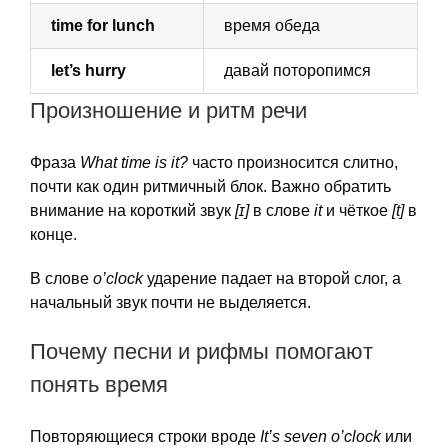
time for lunch
время обеда
let’s hurry
давай поторопимся
Произношение и ритм речи
Фраза
What time is it?
часто произносится слитно,
почти как один ритмичный блок. Важно обратить
внимание на короткий звук
[ɪ]
в слове
it
и чёткое
[t]
в
конце.
В слове
o’clock
ударение падает на второй слог, а
начальный звук почти не выделяется.
Почему песни и рифмы помогают
понять время
Повторяющиеся строки вроде
It’s seven o’clock
или