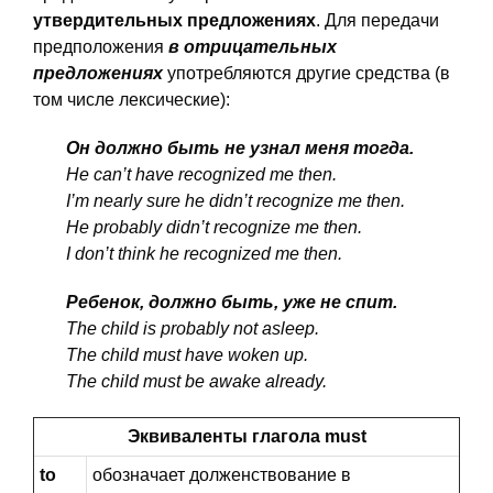
утвердительных предложениях
. Для передачи
предположения
в отрицательных
предложениях
употребляются другие средства (в
том числе лексические):
Он должно быть не узнал меня тогда.
He can’t have recognized me then.
I’m nearly sure he didn’t recognize me then.
He probably didn’t recognize me then.
I don’t think he recognized me then.
Ребенок, должно быть, уже не спит.
The child is probably not asleep.
The child must have woken up.
The child must be awake already.
Эквиваленты глагола must
to
обозначает долженствование в