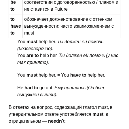
be
соответствии с договоренностью / планом и
to
не ставится в Future
to
обозначает долженствование с оттенком
have
вынужденности; часто взаимозаменяем с
to
must
You
must
help her.
Ты должен ей помочь
(безоговорочно)
.
You
are to
help her.
Ты должен ей помочь (у нас
так принято).
You
must
help her. = You
have to
help her.
He
had to
go out.
Ему пришлось (Он был
вынужден выйти).
В ответах на вопрос, содержащий глагол must, в
утвердительном ответе употребляется
must
, в
отрицательном —
needn’t
: