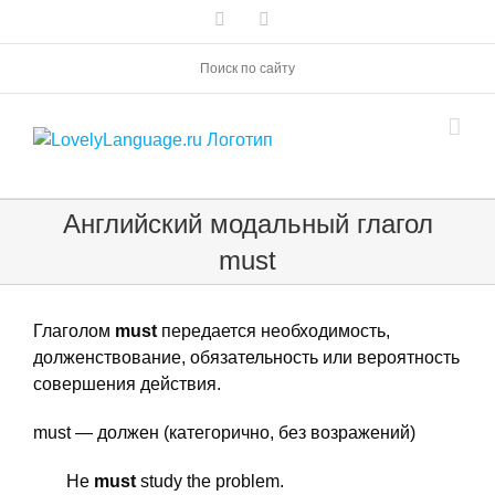
Skip
Vk
Telegram
to
content
Поиск по сайту
Английский модальный глагол
must
Глаголом
must
передается необходимость,
долженствование, обязательность или вероятность
совершения действия.
must — должен (категорично, без возражений)
He
must
study the problem.