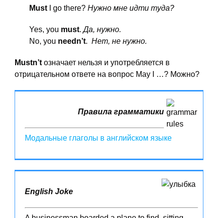
Must
I go there?
Нужно мне идти туда?
Yes, you
must
.
Да, нужно.
No, you
needn’t
.
Нет, не нужно.
Mustn’t
означает нельзя и употребляется в
отрицательном ответе на вопрос May I …? Можно?
Правила грамматики
Модальные глаголы в английском языке
English Joke
A businessman boarded a plane to find, sitting