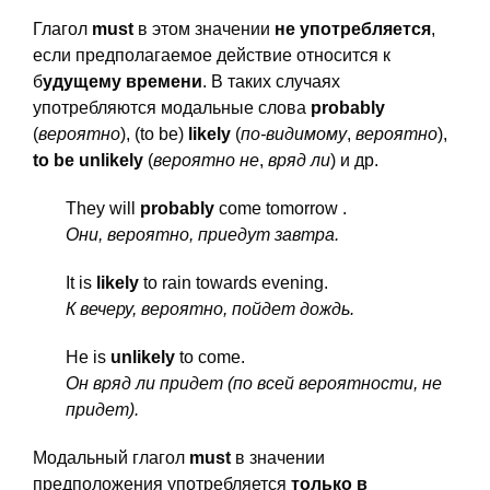
Глагол
must
в этом значении
не употребляется
,
если предполагаемое действие относится к
б
удущему времени
. В таких случаях
употребляются модальные слова
probably
(
вероятно
), (to be)
likely
(
по-видимому
,
вероятно
),
to be unlikely
(
вероятно не
,
вряд ли
) и др.
They will
probably
come tomorrow
.
Они, вероятно, приедут завтра.
It is
likely
to rain towards evening.
К вечеру, вероятно, пойдет дождь.
He is
unlikely
to come.
Он вряд ли придет (по всей вероятности, не
придет).
Модальный глагол
must
в значении
предположения употребляется
только в