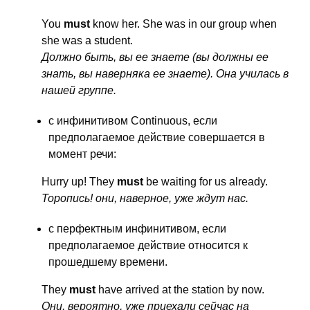
You
must
know her. She was in our group when
she was a student.
Должно быть, вы ее знаете (вы должны ее
знать, вы наверняка ее знаете). Она училась в
нашей группе.
с инфинитивом Continuous, если
предполагаемое действие совершается в
момент речи:
Hurry up! They
must
be waiting for us already.
Торопись! они, наверное, уже ждут нас.
с перфектным инфинитивом, если
предполагаемое действие относится к
прошедшему времени.
They
must
have arrived at the station by now.
Они, вероятно, уже приехали сейчас на