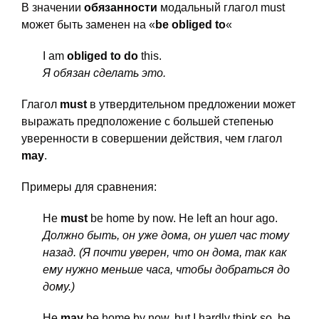
В значении
обязанности
модальный глагол must
может быть заменен на «
be obliged to
«
I am
obliged to do
this.
Я обязан сделать это.
Глагол
must
в утвердительном предложении может
выражать предположение с большей степенью
уверенности в совершении действия, чем глагол
may
.
Примеры для сравнения:
He
must
be home by now. He left an hour ago.
Должно быть, он уже дома, он ушел час тому
назад. (Я почти уверен, что он дома, так как
ему нужно меньше часа, чтобы добраться до
дому.)
He
may
be home by now, but I hardly think so, he