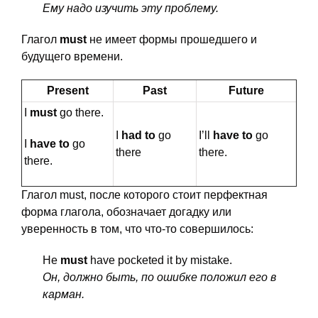
Ему надо изучить эту проблему.
Глагол
must
не имеет формы прошедшего и
будущего времени.
Present
Past
Future
I
must
go there.
I
had to
go
I’ll
have to
go
I
have to
go
there
there.
there.
Глагол must, после которого стоит перфектная
форма глагола, обозначает догадку или
уверенность в том, что что-то совершилось:
He
must
have pocketed it by mistake.
Он, должно быть, по ошибке положил его в
карман.