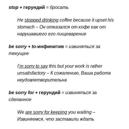
stop
+ герундий
=
бросать
He
stopped drinking
coffee because it upset his
stomach – Он
отказался
от
кофе
как
от
нарушавшего
его
пищеварение
be
sorry
+
to
-инфинитив
=
извиняться за
текущее
I
’m sorry to say
this but your work is rather
unsatisfactory – К
сожалению
, Ваша
работа
неудовлетворительна
be
sorry
for
+ герундий
=
извиняться за
сделанное
We
are sorry for keeping
you waiting –
Извиняемся
, что
заставили
ждать