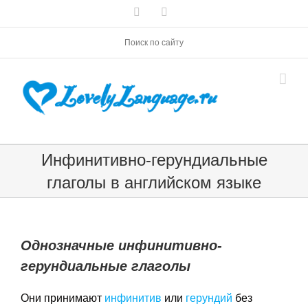
Skip
Vk
Telegram
to
content
Поиск по сайту
Инфинитивно-герундиальные
глаголы в английском языке
Однозначные инфинитивно-
герундиальные глаголы
Они принимают
инфинитив
или
герундий
без