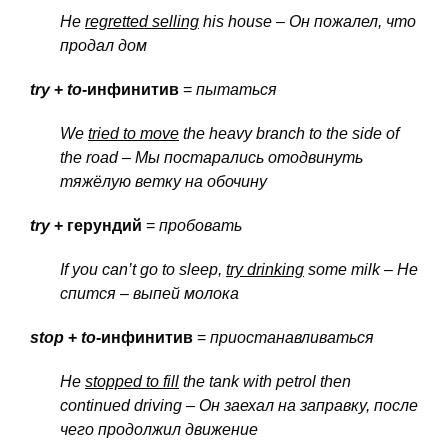
He
regretted selling
his house – Он
пожалел
, что
продал
дом
try
+
to
-инфинитив
=
пытаться
We
tried to move
the heavy branch to the side of
the road – Мы
постарались
отодвинуть
тяжёлую
ветку
на
обочину
try
+ герундий
=
пробовать
If you can’t go to sleep,
try drinking
some milk – Не
спится
– выпей
молока
stop
+
to
-инфинитив
=
приостанавливаться
He
stopped to fill
the tank with petrol then
continued driving – Он
заехал
на
заправку
, после
чего
продолжил
движение