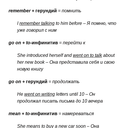
remember
+ герундий
=
помнить
I
remember talking
to him before – Я
помню
, что
уже
говорил
с
ним
go
on
+
to
-инфинитив
=
перейти к
She introduced herself and
went on to talk
about
her new book – Она
представила
себя
и
свою
новую
книгу
go on
+ герундий
=
продолжать
He
went on writing
letters until 10 – Он
продолжал
писать
письма
до
10 вечера
mean
+
to
-инфинитив
=
намереваться
She
means to buy
a new car soon – Она