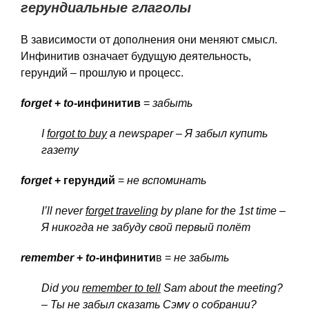
герундиальные глаголы
В зависимости от дополнения они меняют смысл.
Инфинитив означает будущую деятельность,
герундий – прошлую и процесс.
forget
+
to
-инфинитив
=
забыть
I
forgot to buy
a newspaper – Я
забыл
купить
газету
forget
+ герундий
=
не вспоминать
I’ll never
forget traveling
by plane for the 1st time –
Я
никогда
не
забуду
свой
первый
полёт
remember
+
to
-инфинити
в =
не забыть
Did you
remember to tell
Sam about the meeting?
– Ты
не
забыл
сказать
Сэму
о
собрании
?