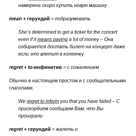
намерена
скоро
купить
новую
машину
mean
+ герундий
=
подразумевать
She’s determined to get a ticket for the concert
even if it
means paying
a lot of money – Она
собирается
достать
билет
на
концерт
даже
если
это
влетит
в
копеечку
regret
+
to
-инфинитив
=
с сожалением
Обычно в настоящем простом и с сообщательными
глаголами.
We
regret to inform
you that you have failed – С
прискорбием
сообщаем
Вам
, что
Вы
проиграли
regret
+ герундий
=
жалеть о