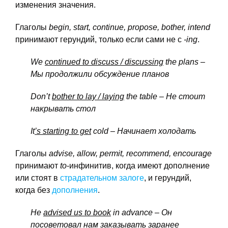
изменения значения.
Глаголы
begin, start, continue, propose, bother, intend
принимают герундий, только если сами не с
-ing
.
We
continued to discuss / discussing
the plans –
Мы
продолжили
обсуждение
планов
Don’t
bother to lay / laying
the table – Не
стоит
накрывать
стол
It
’s starting to get
cold – Начинает
холодать
Глаголы
advise,
allow,
permit,
recommend,
encourage
принимают
to
-инфинитив, когда имеют дополнение
или стоят в
страдательном залоге
, и герундий,
когда без
дополнения
.
He
advised
us
to
book
in
advance – Он
посоветовал нам заказывать заранее