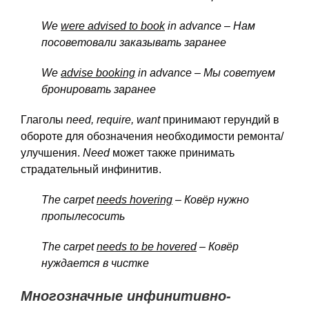
We
were
advised
to
book
in
advance – Нам
посоветовали заказывать заранее
We
advise booking
in advance – Мы
советуем
бронировать
заранее
Глаголы
need,
require,
want
принимают герундий в
обороте для обозначения необходимости ремонта/
улучшения.
Need
может также принимать
страдательный инфинитив.
The
carpet
needs
hovering
– Ковёр нужно
пропылесосить
The carpet
needs to be hovered
– Ковёр
нуждается
в
чистке
Многозначные инфинитивно-