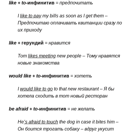
like
+
to
-инфинитив
=
предпочитать
I
like to pay
my bills as soon as I get them –
Предпочитаю
оплачивать
квитанции
сразу
по
их
приходу
like
+ герундий
=
нравится
Tom
likes meeting
new people – Тому
нравятся
новые
знакомства
would like
+
to
-инфинитив
=
хотеть
I
would like to go
to that new restaurant – Я
бы
хотела
сходить
в
тот
новый
ресторан
be
afraid
+
to
-инфинитив
=
не желать
He
’s afraid to touch
the dog in case it bites him –
Он
боится
трогать
собаку
– вдруг
укусит