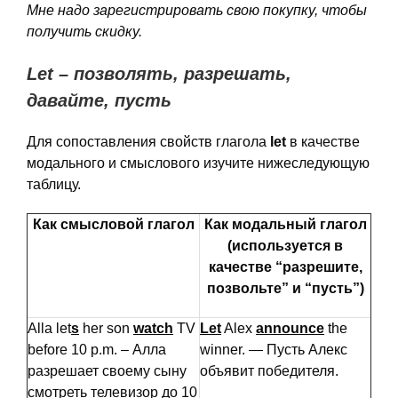
Мне надо зарегистрировать свою покупку, чтобы
получить скидку.
Let – позволять, разрешать,
давайте, пусть
Для сопоставления свойств глагола
let
в качестве
модального и смыслового изучите нижеследующую
таблицу.
Как смысловой глагол
Как модальный глагол
(используется в
качестве “разрешите,
позвольте” и “пусть”)
Alla let
s
her son
watch
TV
Let
Alex
announce
the
before 10 p.m. – Алла
winner. — Пусть Алекс
разрешает своему сыну
объявит победителя.
смотреть телевизор до 10