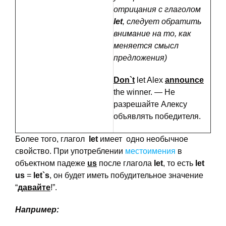
отрицания с глаголом
let
, следует обратить
внимание на то, как
меняется смысл
предложения)
Don`
t
let Alex
announce
the winner. — Не
разрешайте Алексу
объявлять победителя.
Более того, глагол
let
имеет одно необычное
свойство. При употреблении
местоимения
в
объектном падеже
us
после глагола
let
, то есть
let
us
=
let`
s
, он будет иметь побудительное значение
“
давайте
!”.
Например: