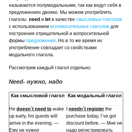
называются полумодальными, так как ведут себя в
предложениях двояко. Мы можем употреблять
глаголы
need
и
let
в качестве
смысловых глаголов
с использованием
вспомогательных глаголов
для
построения отрицательной и вопросительной
формы
предложения
. Но в то же время их
употребление совпадает со свойствами
модального глагола.
Рассмотрим каждый глагол отдельно:
Need- нужно, надо
Как смысловой глагол
Как модальный глагол
He
doesn`t need to
wake
I
needn`t register
the
up early, his guests will
purchase today, I`ve got
arrive in the evening. —
discount before. — Мне не
Ему не нужно
надо регистрировать