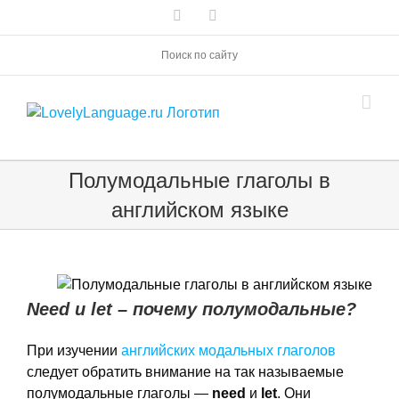
Skip
Vk
Telegram
to
content
Поиск по сайту
Полумодальные глаголы в
английском языке
Need и
let – почему полумодальные?
При изучении
английских модальных глаголов
следует обратить внимание на так называемые
полумодальные глаголы —
need
и
let
. Они