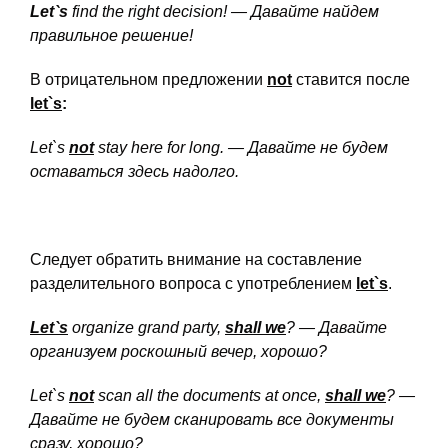
Let`
s
find
the
right
decision! — Давайте найдем
правильное решение!
В отрицательном предложении
not
ставится после
let`
s
:
Let`
s
not
stay
here
for
long. — Давайте не будем
оставаться здесь надолго.
Следует обратить внимание на составление
разделительного вопроса с употреблением
let`
s
.
Let`s
organize grand party,
shall we
? — Давайте
организуем
роскошный
вечер
, хорошо
?
Let`
s
not
scan
all
the
documents
at
once,
shall
we
? —
Давайте не будем сканировать все документы
сразу, хорошо?