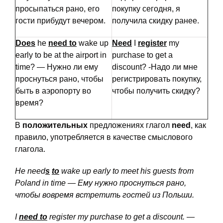
просыпаться рано, его
покупку сегодня, я
гости прибудут вечером.
получила скидку ранее.
Does
he
need to
wake up
Need
I
register
my
early to be at the airport in
purchase to get a
time? — Нужно ли ему
discount? -Надо ли мне
проснуться рано, чтобы
регистрировать покупку,
быть в аэропорту во
чтобы получить скидку?
время?
В
положительных
предложениях глагол
need
, как
правило, употребляется в качестве смыслового
глагола.
He
need
s
to
wake
up
early
to
meet
his
guests
from
Poland
in
time — Ему нужно проснуться рано,
чтобы вовремя встретить гостей из Польши.
I
need
to
register
my
purchase
to
get
a
discount. —