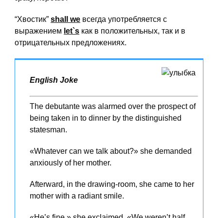
“Хвостик”
shall
we
всегда употребляется с
выражением
let`
s
как в положительных, так и в
отрицательных предложениях.
English Joke
The debutante was alarmed over the prospect of
being taken in to dinner by the distinguished
statesman.
«Whatever can we talk about?» she demanded
anxiously of her mother.
Afterward, in the drawing-room, she came to her
mother with a radiant smile.
«He’s fine,» she exclaimed. «We weren’t half