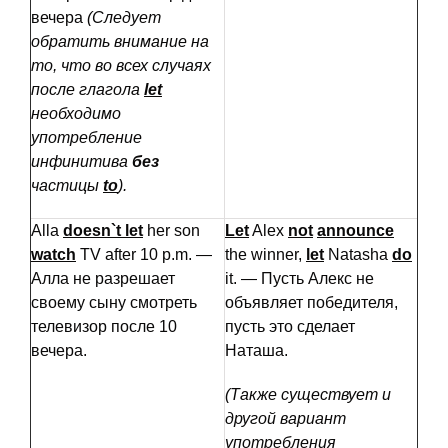
вечера
(Следует
обратить внимание на
то, что во всех случаях
после глагола
let
необходимо
употребление
инфинитива
без
частицы
to
).
Alla
doesn`
t
let
her son
Let
Alex
not
announce
watch
TV after 10 p.m. —
the winner,
let
Natasha
do
Алла не разрешает
it. — Пусть Алекс не
своему сыну смотреть
объявляет победителя,
телевизор после 10
пусть это сделает
вечера.
Наташа.
(Также существует и
другой вариант
употребления