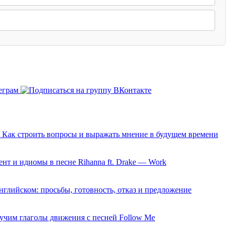
0: Как строить вопросы и выражать мнение в будущем времени
нт и идиомы в песне Rihanna ft. Drake — Work
 английском: просьбы, готовность, отказ и предложение
 учим глаголы движения с песней Follow Me