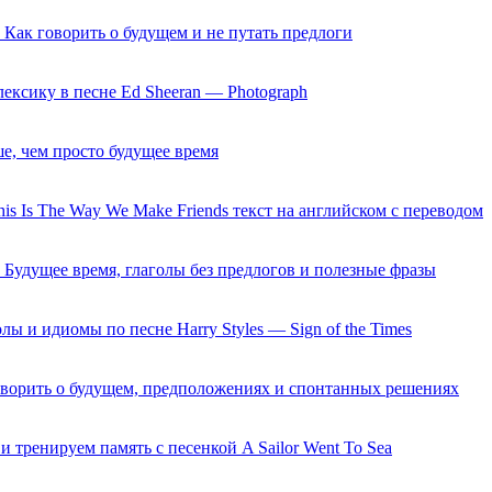
: Как говорить о будущем и не путать предлоги
ексику в песне Ed Sheeran — Photograph
ьше, чем просто будущее время
is Is The Way We Make Friends текст на английском с переводом
: Будущее время, глаголы без предлогов и полезные фразы
лы и идиомы по песне Harry Styles — Sign of the Times
к говорить о будущем, предположениях и спонтанных решениях
 тренируем память с песенкой A Sailor Went To Sea