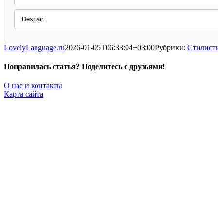
Despair.
LovelyLanguage.ru
2026-01-05T06:33:04+03:00
Рубрики:
Стилист
Понравилась статья? Поделитесь с друзьями!
Facebook
X
Pinterest
Vk
О нас и контакты
Карта сайта