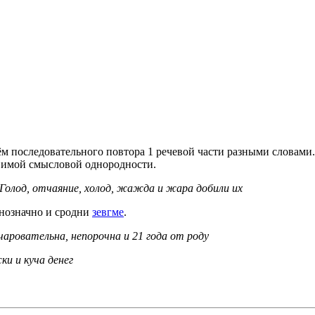
ём последовательного повтора 1 речевой части разными словам
вимой смысловой однородности.
 Голод
, отчаяние
, холод
, жажда
и
жара
добили
их
внозначно и сродни
зевгме
.
аровательна, непорочна и 21 года от роду
ки
и
куча
денег