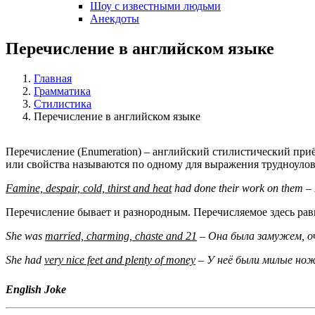
Шоу с известными людьми
Анекдоты
Перечисление в английском языке
Главная
Грамматика
Стилистика
Перечисление в английском языке
Перечисление (Enumeration) – английский стилистический при
или свойства называются по одному для выражения трудноуло
Famine, despair, cold, thirst and heat
had done their work on them –
Перечисление бывает и разнородным. Перечисляемое здесь ра
She
was
married,
charming,
chaste
and 21
– Она была замужем, оч
She had
very nice feet and plenty of money
– У
неё
были
милые
нож
English Joke