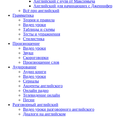
Английский с нуля от Максимыча
Английский для начинающих с Дженнифер
Всё про английский
Грамматика
Теория и правила
Видео уроки
Таблицы и схемы
Тесты и упражнения
Стилистика
Произношение
Видео уроки
Звуки
Скороговорки
Произношение слов
Аудирование
Аудио книги
Видео уроки
Сериалы
Акценты английского
Онлайн радио
Телевидение онлайн
Песни
Разговорный английский
Видео уроки разговорного английского
Диалоги на английском