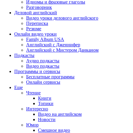
Идиомы и фразовые глаголы
Разговорник
Деловой английский
Видео уроки делового английского
Переписка
Резюме
Онлайн видео уроки
Family Album USA
Английский с Дженнифер
Английский с Мистером Данканом
Подкасты
Аудио подкасты
Видео подкасты
Программы и сервисы
Бесплатные программы
Онлайн сервисы
Еще
Чтение
Книги
Топики
Интересно
Видео на английском
Новости
Юмор
Смешное видео