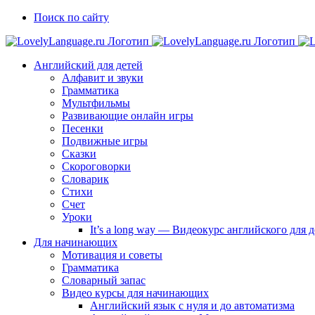
Skip
Vk
Telegram
Поиск по сайту
to
content
Английский для детей
Алфавит и звуки
Грамматика
Мультфильмы
Развивающие онлайн игры
Песенки
Подвижные игры
Сказки
Скороговорки
Словарик
Стихи
Счет
Уроки
It’s a long way — Видеокурс английского для
Для начинающих
Мотивация и советы
Грамматика
Словарный запас
Видео курсы для начинающих
Английский язык с нуля и до автоматизма