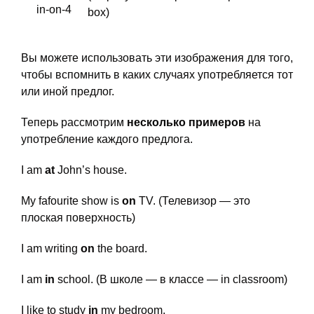
box)
Вы можете использовать эти изображения для того,
чтобы вспомнить в каких случаях употребляется тот
или иной предлог.
Теперь рассмотрим
несколько примеров
на
употребление каждого предлога.
I am
at
John’s house.
My fafourite show is
on
TV. (Телевизор — это
плоская поверхность)
I am writing
on
the board.
I am
in
school. (В школе — в классе — in classroom)
I like to study
in
my bedroom.