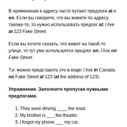
В применении к адресу часто путают предлоги
at
и
on
. Если вы говорите, что вы живете по адресу
такому-то, то нужно использовать предлог
at
:
I live
at
123 Fake Street.
Если вы хотите сказать, что живет на такой-то
улице, то тут уже используется предлог
on
:
I live
on
Fake Street.
Т.е. можно представить это в виде: I live
in
Canada
on
Fake Street
at
123 (
at
the address of 123).
Упражнение. Заполните пропуски нужными
предлогами.
They were driving ____ the road.
My brother is ___ the theatre.
I forgot my phone ___ my car.