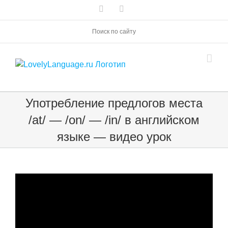
Skip
Vk
Telegram
to
content
Поиск по сайту
Употребление предлогов места
/at/ — /on/ — /in/ в английском
языке — видео урок