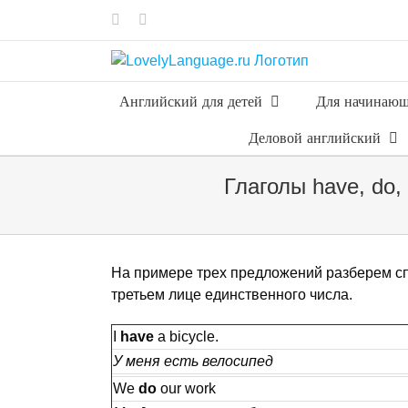
Skip
Vk
Telegram
to
content
Английский для детей
Для начинаю
Деловой английский
Глаголы have, do,
На примере трех предложений разберем сп
третьем лице единственного числа.
I
have
a bicycle.
У меня есть велосипед
We
do
our work