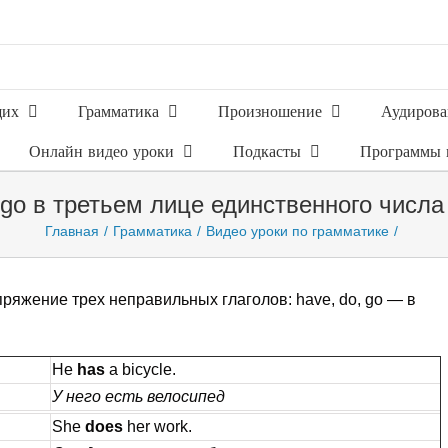
щих
Грамматика
Произношение
Аудирова
Онлайн видео уроки
Подкасты
Программы 
 go в третьем лице единственного числа
Главная
Грамматика
Видео уроки по грамматике
ряжение трех неправильных глаголов: have, do, go — в
He
has
a bicycle.
У него есть велосипед
She
does
her work.