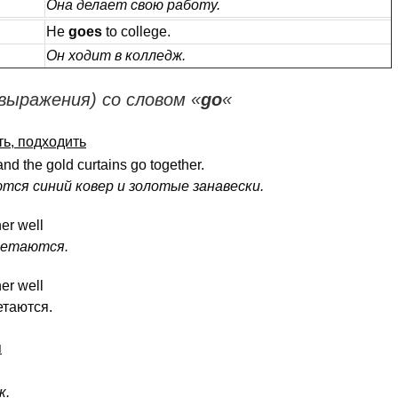
Она делает свою работу.
He
goes
to college.
Он ходит в колледж.
выражения) со словом «
go
«
ть, подходить
and the gold curtains go together.
тся синий ковер и золотые занавески.
er well
четаются.
er well
етаются.
я
к.