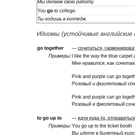
Мы делаем свою работу.
You
go
to college.
Ты ходишь в колледж.
Идиомы (устойчивые английские 
go together
—
сочетаться, гармонирова
Примеры:
I like the way the blue carpet 
Мне нравится, как сочетаю
Pink and purple can go togeth
Розовый и фиолетовый со
Pink and purple can go togeth
Розовый и фиолетовый соч
to go up to
—
идти куда-то, отправитьс
Примеры:
You go up to the ticket booth
Вы идете в билетный киос