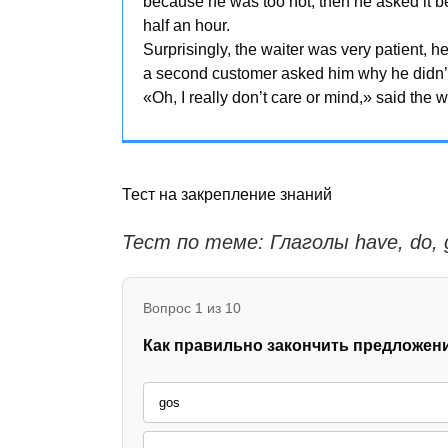
because he was too hot, then he asked it b
half an hour.
Surprisingly, the waiter was very patient, h
a second customer asked him why he didn’t 
«Oh, I really don’t care or mind,» said the 
Тест на закрепление знаний
Тест по теме: Глаголы have, do, 
Вопрос 1 из 10
Как правильно закончить предложение: '
gos