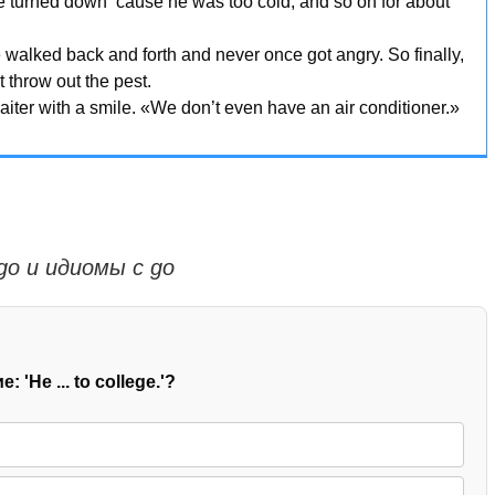
e turned down ‘cause he was too cold, and so on for about
e walked back and forth and never once got angry. So finally,
throw out the pest.
waiter with a smile. «We don’t even have an air conditioner.»
go и идиомы с go
He ... to college.'?