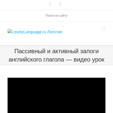
Skip
Vk
Telegram
to
content
Поиск по сайту
Пассивный и активный залоги
английского глагола — видео урок