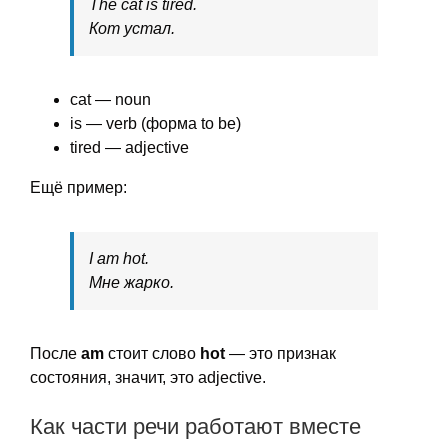
The cat is tired.
Кот устал.
cat — noun
is — verb (форма to be)
tired — adjective
Ещё пример:
I am hot.
Мне жарко.
После
am
стоит слово
hot
— это признак
состояния, значит, это adjective.
Как части речи работают вместе