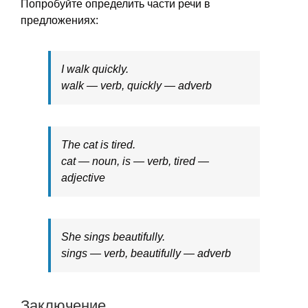
Попробуйте определить части речи в
предложениях:
I walk quickly.
walk — verb, quickly — adverb
The cat is tired.
cat — noun, is — verb, tired —
adjective
She sings beautifully.
sings — verb, beautifully — adverb
Заключение