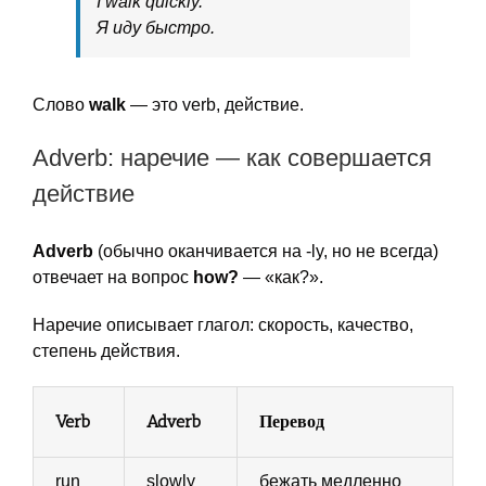
I walk quickly.
Я иду быстро.
Слово
walk
— это verb, действие.
Adverb: наречие — как совершается
действие
Adverb
(обычно оканчивается на -ly, но не всегда)
отвечает на вопрос
how?
— «как?».
Наречие описывает глагол: скорость, качество,
степень действия.
Verb
Adverb
Перевод
run
slowly
бежать медленно