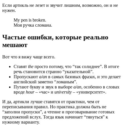
Если артикль не лезет и звучит лишним, возможно, он и не
нужен.
My pen is broken.
Моя ручка сломана.
Частые ошибки, которые реально
мешают
Вот что я вижу чаще всего.
Ставят
the
просто потому, что “так солиднее”. В итоге
речь становится странно “указательной”.
Пропускают
a/an
в самых базовых фразах, и это делает
английский заметно “ломаным”.
Путают букву и звук в выборе
a/an
, особенно в словах
вроде
hour
– «час» и
university
– «университет».
И да, артикли лучше ставятся от практики, чем от
переписывания правил. Но практика должна быть не
“заполни пропуски”, а чтение и проговаривание готовых
предложений вслух. Тогда язык начинает “тянуться” к
нужному варианту.