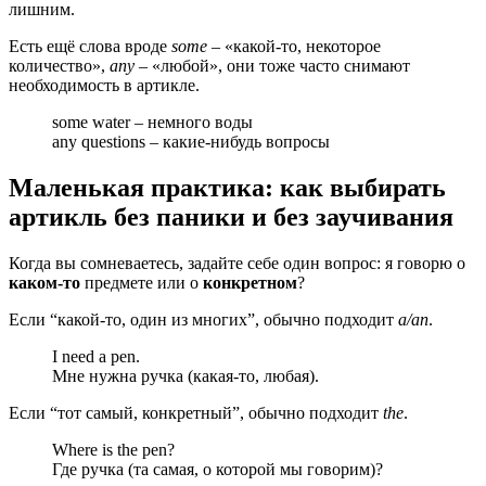
лишним.
Есть ещё слова вроде
some
– «какой-то, некоторое
количество»,
any
– «любой», они тоже часто снимают
необходимость в артикле.
some water – немного воды
any questions – какие-нибудь вопросы
Маленькая практика: как выбирать
артикль без паники и без заучивания
Когда вы сомневаетесь, задайте себе один вопрос: я говорю о
каком-то
предмете или о
конкретном
?
Если “какой-то, один из многих”, обычно подходит
a/an
.
I need a pen.
Мне нужна ручка (какая-то, любая).
Если “тот самый, конкретный”, обычно подходит
the
.
Where is the pen?
Где ручка (та самая, о которой мы говорим)?