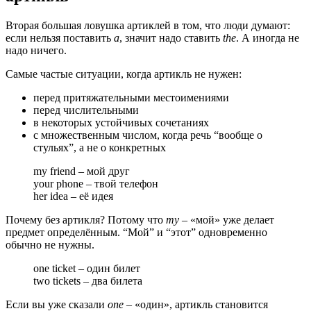
Вторая большая ловушка артиклей в том, что люди думают:
если нельзя поставить
a
, значит надо ставить
the
. А иногда не
надо ничего.
Самые частые ситуации, когда артикль не нужен:
перед притяжательными местоимениями
перед числительными
в некоторых устойчивых сочетаниях
с множественным числом, когда речь “вообще о
стульях”, а не о конкретных
my friend – мой друг
your phone – твой телефон
her idea – её идея
Почему без артикля? Потому что
my
– «мой» уже делает
предмет определённым. “Мой” и “этот” одновременно
обычно не нужны.
one ticket – один билет
two tickets – два билета
Если вы уже сказали
one
– «один», артикль становится