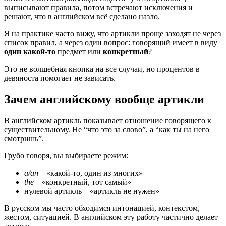
выписывают правила, потом встречают исключения и
решают, что в английском всё сделано назло.
Я на практике часто вижу, что артикли проще заходят не через
список правил, а через один вопрос: говорящий имеет в виду
один какой-то
предмет или
конкретный
?
Это не волшебная кнопка на все случаи, но процентов в
девяноста помогает не зависать.
Зачем английскому вообще артикли
В английском артикль показывает отношение говорящего к
существительному. Не “что это за слово”, а “как ты на него
смотришь”.
Грубо говоря, вы выбираете режим:
a/an
– «какой-то, один из многих»
the
– «конкретный, тот самый»
нулевой артикль – «артикль не нужен»
В русском мы часто обходимся интонацией, контекстом,
жестом, ситуацией. В английском эту работу частично делает