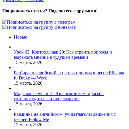
Понравилась статья? Поделитесь с друзьями!
Facebook
X
Pinterest
Vk
Новые
Урок 63: Контрольная: 20: Как строить вопросы и
выражать мнение в будущем времени
15 марта, 2026
Разбираем карибский акцент и идиомы в песне Rihanna
ft. Drake — Work
15 марта, 2026
Модальные will и shall в английском: просьбы,
готовность, отказ и предложение
15 марта, 2026
Разминка на английском: учим глаголы движения с
песней Follow Me
15 марта, 2026