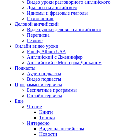
Видео уроки разговорного английского
Диалоги на английском
Идиомы и фразовые глаголы
Разговорник
Деловой английский
Видео уроки делового английского
Переписка
Резюме
Онлайн видео уроки
Family Album USA
Английский с Дженнифер
Английский с Мистером Данканом
Подкасты
Аудио подкасты
Видео подкасты
Программы и сервисы
Бесплатные программы
Онлайн сервисы
Еще
Чтение
Книги
Топики
Интересно
Видео на английском
Новости