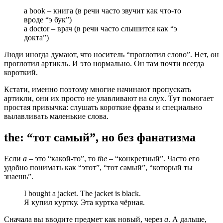
a book – книга (в речи часто звучит как что-то
вроде “э бук”)
a doctor – врач (в речи часто слышится как “э
докта”)
Люди иногда думают, что носитель “проглотил слово”. Нет, он
проглотил артикль. И это нормально. Он там почти всегда
короткий.
Кстати, именно поэтому многие начинают пропускать
артикли, они их просто не улавливают на слух. Тут помогает
простая привычка: слушать короткие фразы и специально
вылавливать маленькие слова.
the: “тот самый”, но без фанатизма
Если
a
– это “какой-то”, то
the
– “конкретный”. Часто его
удобно понимать как “этот”, “тот самый”, “который ты
знаешь”.
I bought a jacket. The jacket is black.
Я купил куртку. Эта куртка чёрная.
Сначала вы вводите предмет как новый, через
a
. А дальше,