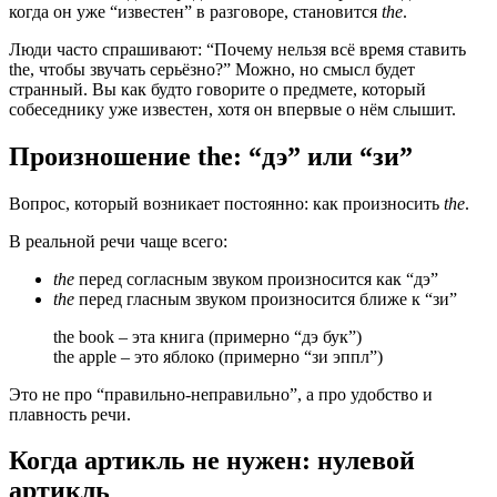
когда он уже “известен” в разговоре, становится
the
.
Люди часто спрашивают: “Почему нельзя всё время ставить
the, чтобы звучать серьёзно?” Можно, но смысл будет
странный. Вы как будто говорите о предмете, который
собеседнику уже известен, хотя он впервые о нём слышит.
Произношение the: “дэ” или “зи”
Вопрос, который возникает постоянно: как произносить
the
.
В реальной речи чаще всего:
the
перед согласным звуком произносится как “дэ”
the
перед гласным звуком произносится ближе к “зи”
the book – эта книга (примерно “дэ бук”)
the apple – это яблоко (примерно “зи эппл”)
Это не про “правильно-неправильно”, а про удобство и
плавность речи.
Когда артикль не нужен: нулевой
артикль