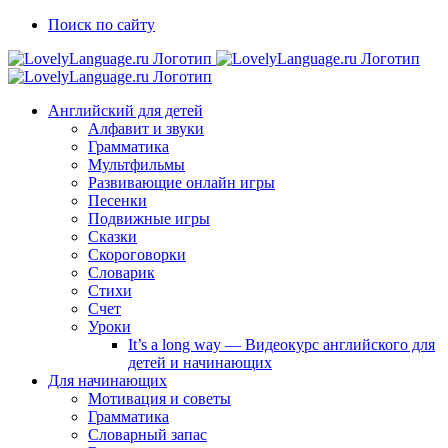
Skip
Vk
Telegram
Поиск по сайту
to
content
Английский для детей
Алфавит и звуки
Грамматика
Мультфильмы
Развивающие онлайн игры
Песенки
Подвижные игры
Сказки
Скороговорки
Словарик
Стихи
Счет
Уроки
It’s a long way — Видеокурс английского для
детей и начинающих
Для начинающих
Мотивация и советы
Грамматика
Словарный запас