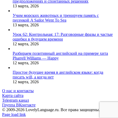
предположениях и спонтанных решениях
13 марта, 2026
Учим морских животных и тренируем память с
песенкой A Sailor Went To Sea
13 марта, 2026
Урок 62: Контрольная: 17: Разговорные фразы и частые
ошибки в будущем времени
12 марта, 2026
Разбираем позитивный английский на примере хита
Pharrell Williams — Happy
12 марта, 2026
Простое будущее время в английском языке: когда
писать will, а когда нет
12 марта, 2026
О нас и контакты
Карта сайта
Telegram канал
Группа ВКонтакте
© 2009-2026 LovelyLanguage.ru. Все права защищены.
Vk
Telegram
Page load link