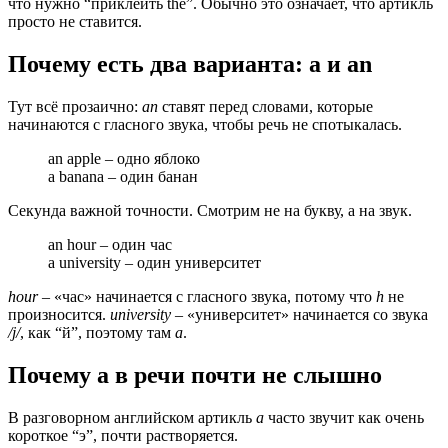
что нужно “приклеить the”. Обычно это означает, что артикль
просто не ставится.
Почему есть два варианта: a и an
Тут всё прозаично:
an
ставят перед словами, которые
начинаются с гласного звука, чтобы речь не спотыкалась.
an apple – одно яблоко
a banana – один банан
Секунда важной точности. Смотрим не на букву, а на звук.
an hour – один час
a university – один университет
hour
– «час» начинается с гласного звука, потому что
h
не
произносится.
university
– «университет» начинается со звука
/j/
, как “й”, поэтому там
a
.
Почему a в речи почти не слышно
В разговорном английском артикль
a
часто звучит как очень
короткое “э”, почти растворяется.