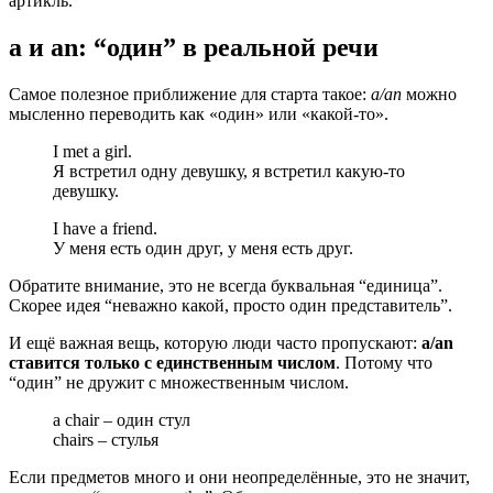
артикль.
a и an: “один” в реальной речи
Самое полезное приближение для старта такое:
a/an
можно
мысленно переводить как «один» или «какой-то».
I met a girl.
Я встретил одну девушку, я встретил какую-то
девушку.
I have a friend.
У меня есть один друг, у меня есть друг.
Обратите внимание, это не всегда буквальная “единица”.
Скорее идея “неважно какой, просто один представитель”.
И ещё важная вещь, которую люди часто пропускают:
a/an
ставится только с единственным числом
. Потому что
“один” не дружит с множественным числом.
a chair – один стул
chairs – стулья
Если предметов много и они неопределённые, это не значит,