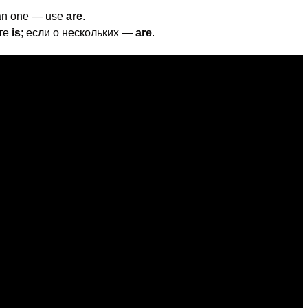
than one — use
are
.
йте
is
; если о нескольких —
are
.