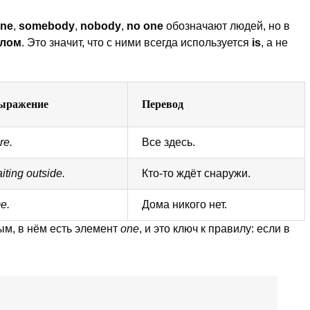
ne
,
somebody
,
nobody
,
no one
обозначают людей, но в
слом
. Это значит, что с ними всегда используется
is
, а не
ыражение
Перевод
re.
Все здесь.
ting outside.
Кто-то ждёт снаружи.
e.
Дома никого нет.
м, в нём есть элемент
one
, и это ключ к правилу: если в