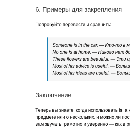
6. Примеры для закрепления
Попробуйте перевести и сравнить:
Someone is in the car.
— Кто-то в м
No one is at home.
— Никого нет до
These flowers are beautiful.
— Эти ц
Most of his advice is useful.
— Больши
Most of his ideas are useful.
— Больши
Заключение
Теперь вы знаете, когда использовать
is
, а
предмете или о нескольких, и можно ли пос
вам звучать грамотно и уверенно — как в ра