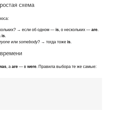
простая схема
роса:
скольких? → если об одном —
is
, о нескольких —
are
.
а
is
.
ryone
или
somebody
? → тогда тоже
is
.
 времени
was
, а
are
— в
were
. Правила выбора те же самые: