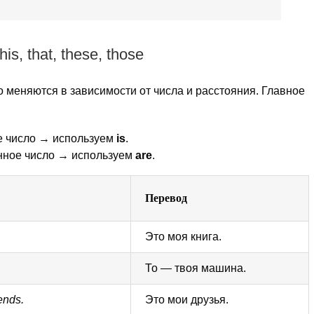
s, that, these, those
то меняются в зависимости от числа и расстояния. Главное
е число → используем
is
.
нное число → используем
are
.
Перевод
Это моя книга.
То — твоя машина.
ends.
Это мои друзья.