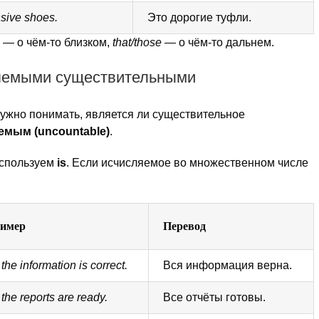
sive shoes.
Это дорогие туфли.
— о чём-то близком,
that/those
— о чём-то дальнем.
ляемыми существительными
нужно понимать, является ли существительное
емым (uncountable)
.
используем
is
. Если исчисляемое во множественном числе
имер
Перевод
 the information is correct.
Вся информация верна.
 the reports are ready.
Все отчёты готовы.