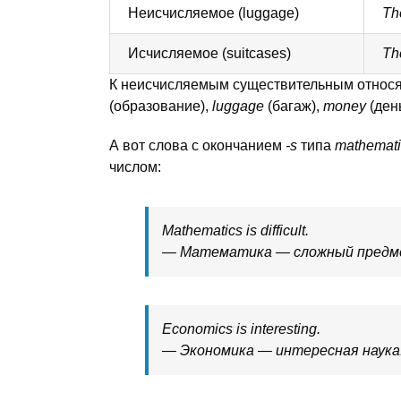
Неисчисляемое (luggage)
Th
Исчисляемое (suitcases)
Th
К неисчисляемым существительным относя
(образование),
luggage
(багаж),
money
(ден
А вот слова с окончанием
-s
типа
mathemati
числом:
Mathematics is difficult.
— Математика — сложный предм
Economics is interesting.
— Экономика — интересная наука