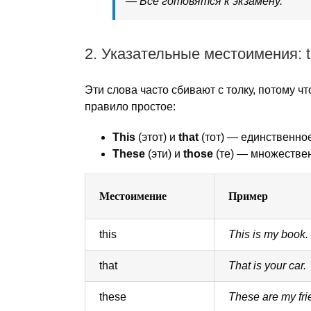
— Все готовятся к экзамену.
2. Указательные местоимения: thi
Эти слова часто сбивают с толку, потому ч
правило простое:
This
(этот) и
that
(тот) — единственно
These
(эти) и
those
(те) — множестве
Местоимение
Пример
this
This is my book.
that
That is your car.
these
These are my fri