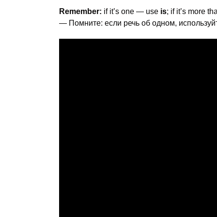
Remember:
if it’s one — use
is
; if it’s more 
— Помните: если речь об одном, использу