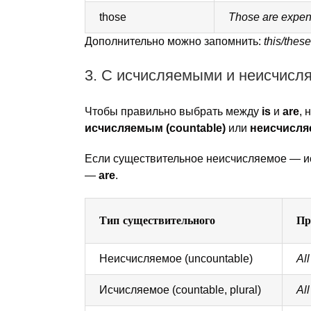
those
Those are expen
Дополнительно можно запомнить:
this/these
3. С исчисляемыми и неисчис
Чтобы правильно выбрать между
is
и
are
, 
исчисляемым (countable)
или
неисчисля
Если существительное неисчисляемое — 
—
are
.
Тип существительного
Пр
Неисчисляемое (uncountable)
All
Исчисляемое (countable, plural)
All