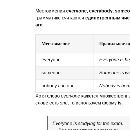
Местоимения
everyone
,
everybody
,
someo
грамматике считаются
единственным чи
are
.
Местоимение
Правильное в
everyone
Everyone is he
someone
Someone is wai
nobody / no one
Nobody is hom
Хотя слово
everyone
кажется множественны
слове есть
one
, то используем форму
is
.
Everyone is studying for the exam.