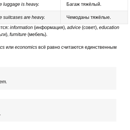
e luggage is heavy.
Багаж тяжёлый.
e suitcases are heavy.
Чемоданы тяжёлые.
тся:
information
(информация),
advice
(совет),
education
ьги),
furniture
(мебель).
cs
или
economics
всё равно считаются единственным
ет.
.