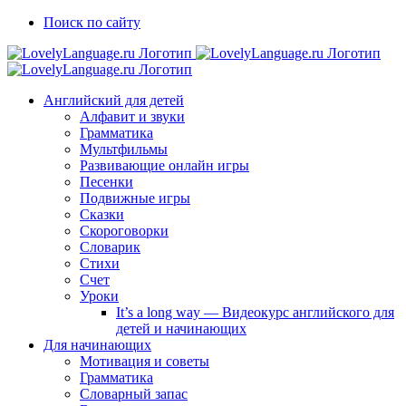
Skip
Vk
Telegram
Поиск по сайту
to
content
Английский для детей
Алфавит и звуки
Грамматика
Мультфильмы
Развивающие онлайн игры
Песенки
Подвижные игры
Сказки
Скороговорки
Словарик
Стихи
Счет
Уроки
It’s a long way — Видеокурс английского для
детей и начинающих
Для начинающих
Мотивация и советы
Грамматика
Словарный запас