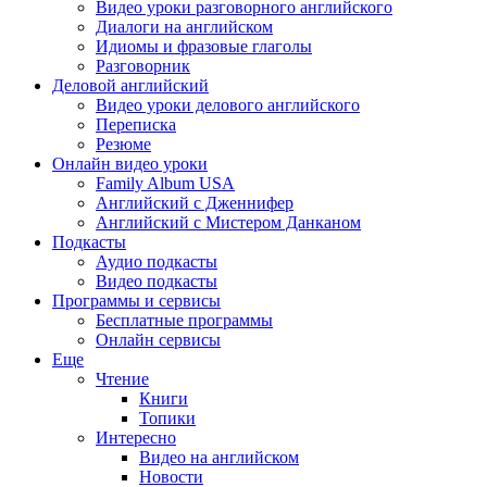
Видео уроки разговорного английского
Диалоги на английском
Идиомы и фразовые глаголы
Разговорник
Деловой английский
Видео уроки делового английского
Переписка
Резюме
Онлайн видео уроки
Family Album USA
Английский с Дженнифер
Английский с Мистером Данканом
Подкасты
Аудио подкасты
Видео подкасты
Программы и сервисы
Бесплатные программы
Онлайн сервисы
Еще
Чтение
Книги
Топики
Интересно
Видео на английском
Новости