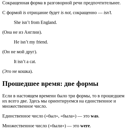
Сокращенная форма в разговорной речи предпочтительнее.
С формой
is
отрицание будет
is not
, сокращенно —
isn’t
.
She isn’t from England.
(Она не из Англии).
He isn’t my friend.
(Он не мой друг).
It isn’t a cat.
(Это не кошка).
Прошедшее время: две формы
Если в настоящем времени было три формы, то в прошедшем
их всего две. Здесь мы ориентируемся на единственное и
множественное число.
Единственное число («был», «была») — это
was
.
Множественное число («были») — это
were
.