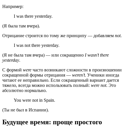
Например:
I was there yesterday.
(Я была там вчера).
Отрицание строится по тому же принципу — добавляем
not
.
I was not there yesterday.
(Я не была там вчера) — или сокращенно
I wasn’t there
yesterday
.
С формой
were
часто возникают сложности в произношении
сокращенной формы отрицания —
weren’t
. Ученики иногда
читают ее неправильно. Если сокращенный вариант дается
тяжело, всегда можно использовать полный:
were not
. Это
абсолютно нормально.
You were not in Spain.
(Ты не был в Испании).
Будущее время: проще простого