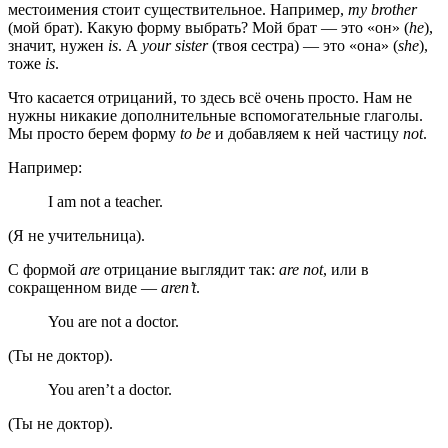
местоимения стоит существительное. Например,
my brother
(мой брат). Какую форму выбрать? Мой брат — это «он» (
he
),
значит, нужен
is
. А
your sister
(твоя сестра) — это «она» (
she
),
тоже
is
.
Что касается отрицаний, то здесь всё очень просто. Нам не
нужны никакие дополнительные вспомогательные глаголы.
Мы просто берем форму
to be
и добавляем к ней частицу
not
.
Например:
I am not a teacher.
(Я не учительница).
С формой
are
отрицание выглядит так:
are not
, или в
сокращенном виде —
aren’t
.
You are not a doctor.
(Ты не доктор).
You aren’t a doctor.
(Ты не доктор).