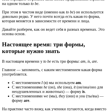
на одном только
to be
.
При этом в чистом виде (именно как
to be
) он используется
довольно редко. У него почти всегда есть какая-то форма,
которая меняется в зависимости от времени и лица.
Давайте разберем, как он ведет себя в разных временах. Это
основа основ.
Настоящее время: три формы,
которые нужно знать
В настоящем времени у
to be
есть три формы:
am
,
is
,
are
.
Главное — запомнить, с каким местоимением какая форма
употребляется.
С местоимением
I
(я) мы используем
am
.
С местоимениями
he
(он),
she
(она),
it
(он/она/оно для
неодушевленных и животных) — форму
is
.
С местоимениями
we
(мы),
they
(они) и
you
(ты/вы) —
форму
are
.
На практике часто вижу, как ученики путаются, когда вместо