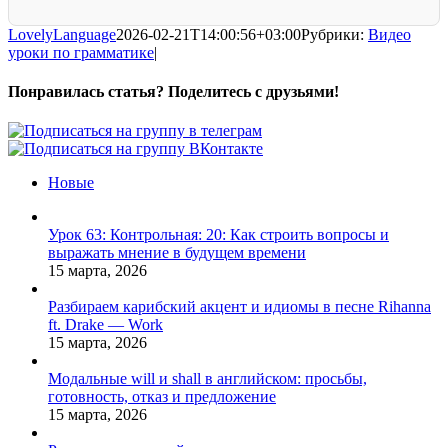
LovelyLanguage
2026-02-21T14:00:56+03:00
Рубрики:
Видео
уроки по грамматике
|
Понравилась статья? Поделитесь с друзьями!
Facebook
X
Pinterest
Vk
Новые
Урок 63: Контрольная: 20: Как строить вопросы и
выражать мнение в будущем времени
15 марта, 2026
Разбираем карибский акцент и идиомы в песне Rihanna
ft. Drake — Work
15 марта, 2026
Модальные will и shall в английском: просьбы,
готовность, отказ и предложение
15 марта, 2026