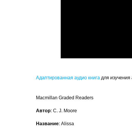
Адаптированная аудио книга
для изучения 
Macmillan Graded Readers
Автор
: C. J. Moore
Название
: Alissa