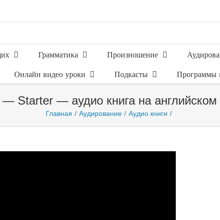
щих
Грамматика
Произношение
Аудирова
Онлайн видео уроки
Подкасты
Программы 
a — Starter — аудио книга на английском
Главная
Аудирование
Аудио книги