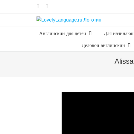
Skip
Vk
Telegram
to
content
Английский для детей
Для начинаю
Деловой английский
Aliss