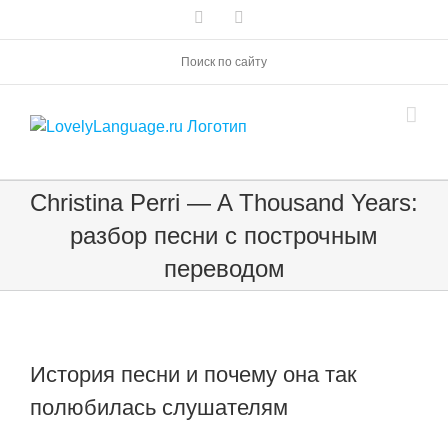
Skip
Vk
Telegram
to
content
Поиск по сайту
Christina Perri — A Thousand Years:
разбор песни с построчным
переводом
История песни и почему она так
полюбилась слушателям