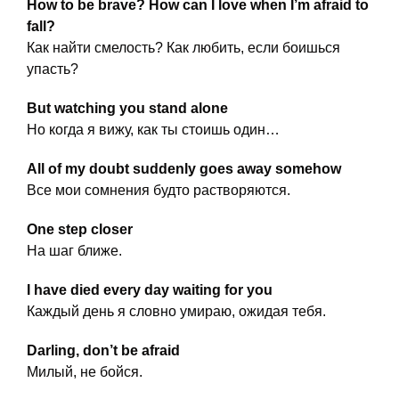
How to be brave? How can I love when I’m afraid to
fall?
Как найти смелость? Как любить, если боишься
упасть?
But watching you stand alone
Но когда я вижу, как ты стоишь один…
All of my doubt suddenly goes away somehow
Все мои сомнения будто растворяются.
One step closer
На шаг ближе.
I have died every day waiting for you
Каждый день я словно умираю, ожидая тебя.
Darling, don’t be afraid
Милый, не бойся.