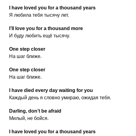
I have loved you for a thousand years
Я любила тебя тысячу лет.
I’ll love you for a thousand more
И буду любить ещё тысячу.
One step closer
На шаг ближе.
One step closer
На шаг ближе.
I have died every day waiting for you
Каждый день я словно умираю, ожидая тебя.
Darling, don’t be afraid
Милый, не бойся.
I have loved you for a thousand years