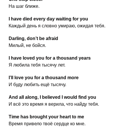
На шаг ближе.
I have died every day waiting for you
Каждый день я словно умираю, ожидая тебя.
Darling, don’t be afraid
Милый, не бойся.
I have loved you for a thousand years
Я любила тебя тысячу лет.
I’ll love you for a thousand more
И буду любить ещё тысячу.
And all along, I believed I would find you
И всё это время я верила, что найду тебя.
Time has brought your heart to me
Время привело твоё сердце ко мне.