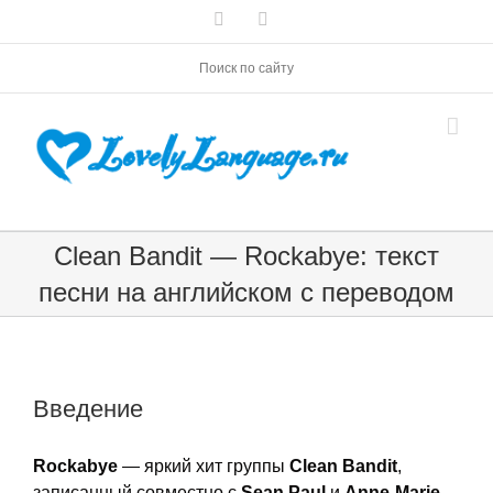
Skip
Vk
Telegram
to
content
Поиск по сайту
Clean Bandit — Rockabye: текст
песни на английском с переводом
Введение
Rockabye
— яркий хит группы
Clean Bandit
,
записанный совместно с
Sean Paul
и
Anne-Marie
.