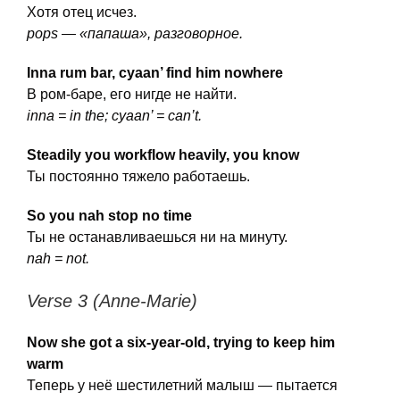
Хотя отец исчез.
pops — «папаша», разговорное.
Inna rum bar, cyaan’ find him nowhere
В ром-баре, его нигде не найти.
inna = in the; cyaan’ = can’t.
Steadily you workflow heavily, you know
Ты постоянно тяжело работаешь.
So you nah stop no time
Ты не останавливаешься ни на минуту.
nah = not.
Verse 3 (Anne-Marie)
Now she got a six-year-old, trying to keep him
warm
Теперь у неё шестилетний малыш — пытается