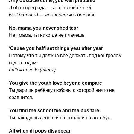
Any obstacle come, you well prepared
Любая преграда — а ты готова к ней.
well prepared — «полностью готова».
No, mama you never shed tear
Нет, мама, ты никогда не плачешь.
‘Cause you haffi set things year after year
Потому что ты должна всё держать под контролем
год за годом.
haffi = have to (сленг).
You give the youth love beyond compare
Ты даришь ребёнку любовь, с которой ничто не
сравнится.
You find the school fee and the bus fare
Ты находишь деньги и на школу, и на автобус.
All when di pops disappear