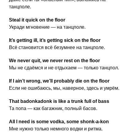
танцполе.
Steal it quick on the floor
Укради мгновение — на танцполе.
It’s getting ill, it’s getting sick on the floor
Всё становится всё безумнее на танцполе.
We never quit, we never rest on the floor
Мы не сдаёмся и не отдыхаем — только танцпол.
If I ain’t wrong, we’ll probably die on the floor
Если не ошибаюсь, мы, наверное, здесь и умрём.
That badonkadonk is like a trunk full of bass
Та попа — как багажник, полный басов.
All I need is some vodka, some shonk-a-kon
Мне нужно только немного водки и ритма.