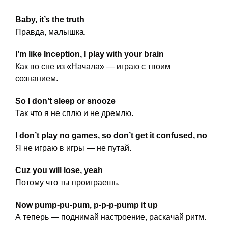
Baby, it’s the truth
Правда, малышка.
I’m like Inception, I play with your brain
Как во сне из «Начала» — играю с твоим
сознанием.
So I don’t sleep or snooze
Так что я не сплю и не дремлю.
I don’t play no games, so don’t get it confused, no
Я не играю в игры — не путай.
Cuz you will lose, yeah
Потому что ты проиграешь.
Now pump-pu-pum, p-p-p-pump it up
А теперь — поднимай настроение, раскачай ритм.