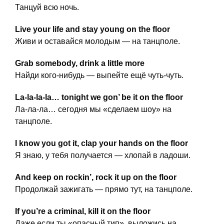
Танцуй всю ночь.
Live your life and stay young on the floor
Живи и оставайся молодым — на танцполе.
Grab somebody, drink a little more
Найди кого-нибудь — выпейте ещё чуть-чуть.
La-la-la-la… tonight we gon’ be it on the floor
Ла-ла-ла… сегодня мы «сделаем шоу» на
танцполе.
I know you got it, clap your hands on the floor
Я знаю, у тебя получается — хлопай в ладоши.
And keep on rockin’, rock it up on the floor
Продолжай зажигать — прямо тут, на танцполе.
If you’re a criminal, kill it on the floor
Даже если ты «опасный тип», выложись на