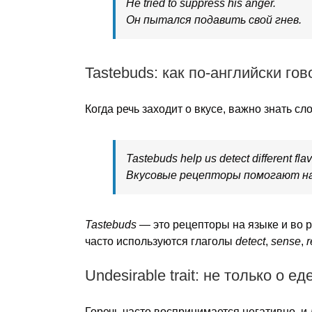
He tried to suppress his anger.
Он пытался подавить свой гнев.
Tastebuds: как по-английски г
Когда речь заходит о вкусе, важно знать сл
Tastebuds help us detect different fla
Вкусовые рецепторы помогают на
Tastebuds
— это рецепторы на языке и во р
часто используются глаголы
detect
,
sense
,
r
Undesirable trait: не только о ед
Горечь часто воспринимается негативно, и