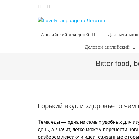
Skip
Vk
Telegram
to
content
Английский для детей
Для начинаю
Деловой английский
Bitter food,
Горький вкус и здоровье: о чё
Тема еды — одна из самых удобных для из
день, а значит, легко можем перенести нов
разберём лексику и идеи, связанные с гор