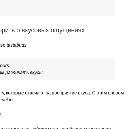
оворить о вкусовых ощущениях
ово
tastebuds
.
vours.
м различать вкусы.
ту, которые отвечают за восприятие вкуса. С этим словом
eact to
.
е
 для этого в английском есть устойчивое выражение