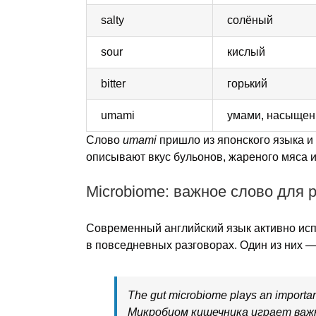
salty
солёный
sour
кислый
bitter
горький
umami
умами, насыщен
Слово
umami
пришло из японского языка и
описывают вкус бульонов, жареного мяса 
Microbiome: важное слово для 
Современный английский язык активно исп
в повседневных разговорах. Один из них 
The gut microbiome plays an important
Микробиом кишечника играет важн