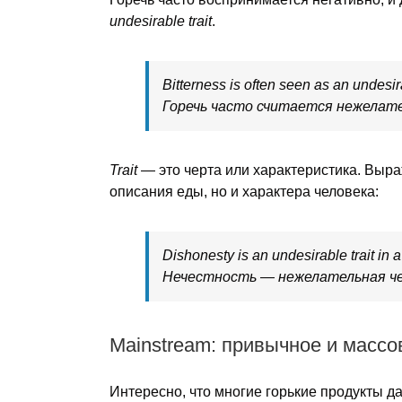
undesirable trait
.
Bitterness is often seen as an undesira
Горечь часто считается нежелат
Trait
— это черта или характеристика. Выр
описания еды, но и характера человека:
Dishonesty is an undesirable trait in a
Нечестность — нежелательная че
Mainstream: привычное и массо
Интересно, что многие горькие продукты д