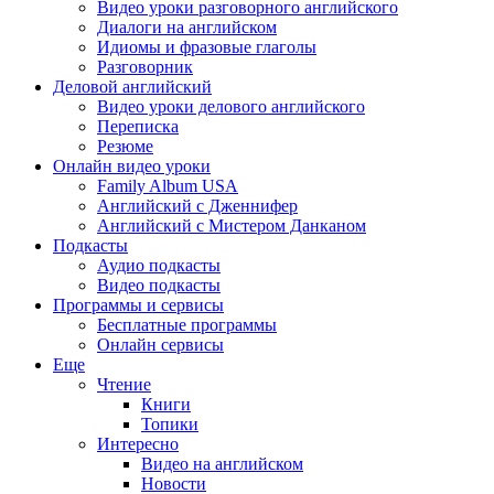
Видео уроки разговорного английского
Диалоги на английском
Идиомы и фразовые глаголы
Разговорник
Деловой английский
Видео уроки делового английского
Переписка
Резюме
Онлайн видео уроки
Family Album USA
Английский с Дженнифер
Английский с Мистером Данканом
Подкасты
Аудио подкасты
Видео подкасты
Программы и сервисы
Бесплатные программы
Онлайн сервисы
Еще
Чтение
Книги
Топики
Интересно
Видео на английском
Новости