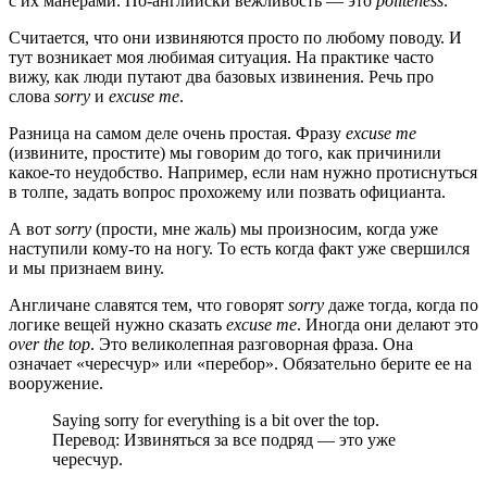
с их манерами. По-английски вежливость — это
politeness
.
Считается, что они извиняются просто по любому поводу. И
тут возникает моя любимая ситуация. На практике часто
вижу, как люди путают два базовых извинения. Речь про
слова
sorry
и
excuse me
.
Разница на самом деле очень простая. Фразу
excuse me
(извините, простите) мы говорим до того, как причинили
какое-то неудобство. Например, если нам нужно протиснуться
в толпе, задать вопрос прохожему или позвать официанта.
А вот
sorry
(прости, мне жаль) мы произносим, когда уже
наступили кому-то на ногу. То есть когда факт уже свершился
и мы признаем вину.
Англичане славятся тем, что говорят
sorry
даже тогда, когда по
логике вещей нужно сказать
excuse me
. Иногда они делают это
over the top
. Это великолепная разговорная фраза. Она
означает «чересчур» или «перебор». Обязательно берите ее на
вооружение.
Saying sorry for everything is a bit over the top.
Перевод: Извиняться за все подряд — это уже
чересчур.