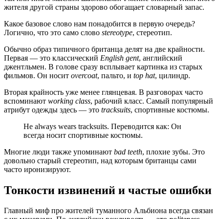
жителя другой страны здорово обогащает словарный запас.
Какое базовое слово нам понадобится в первую очередь?
Логично, что это само слово
stereotype
, стереотип.
Обычно образ типичного британца делят на две крайности.
Первая — это классический
English gent
, английский
джентльмен. В голове сразу всплывает картинка из старых
фильмов. Он носит
overcoat
, пальто, и
top hat
, цилиндр.
Вторая крайность уже менее глянцевая. В разговорах часто
вспоминают
working class
, рабочий класс. Самый популярный
атрибут одежды здесь — это
tracksuits
, спортивные костюмы.
He always wears tracksuits. Переводится как: Он
всегда носит спортивные костюмы.
Многие люди также упоминают
bad teeth
, плохие зубы. Это
довольно старый стереотип, над которым британцы сами
часто иронизируют.
Тонкости извинений и частые ошибки
Главный миф про жителей туманного Альбиона всегда связан