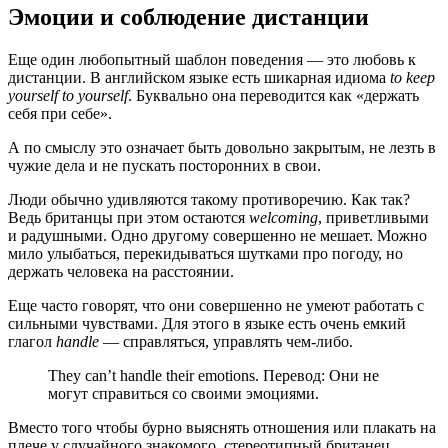
Эмоции и соблюдение дистанции
Еще один любопытный шаблон поведения — это любовь к
дистанции. В английском языке есть шикарная идиома
to keep
yourself to yourself
. Буквально она переводится как «держать
себя при себе».
А по смыслу это означает быть довольно закрытым, не лезть в
чужие дела и не пускать посторонних в свои.
Люди обычно удивляются такому противоречию. Как так?
Ведь британцы при этом остаются
welcoming
, приветливыми
и радушными. Одно другому совершенно не мешает. Можно
мило улыбаться, перекидываться шутками про погоду, но
держать человека на расстоянии.
Еще часто говорят, что они совершенно не умеют работать с
сильными чувствами. Для этого в языке есть очень емкий
глагол
handle
— справляться, управлять чем-либо.
They can’t handle their emotions. Перевод: Они не
могут справиться со своими эмоциями.
Вместо того чтобы бурно выяснять отношения или плакать на
плече у случайного знакомого, стереотипный британец