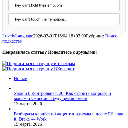
They can't hold their emotions.
They can't touch their emotions.
LovelyLanguage
2026-03-01T16:04:18+03:00
Рубрики:
Видео
подкасты
|
Понравилась статья? Поделитесь с друзьями!
Facebook
X
Pinterest
Vk
Новые
Урок 63: Контрольная: 20: Как строить вопросы и
выражать мнение в будущем времени
15 марта, 2026
Разбираем карибский акцент и идиомы в песне Rihanna
ft. Drake — Work
15 марта, 2026