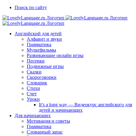
Skip
Vk
Telegram
Поиск по сайту
to
content
Английский для детей
Алфавит и звуки
Грамматика
Мультфильмы
Развивающие онлайн игры
Песенки
Подвижные игры
Сказки
Скороговорки
Словарик
Стихи
Счет
Уроки
It’s a long way — Видеокурс английского для
детей и начинающих
Для начинающих
Мотивация и советы
Грамматика
Словарный запас