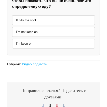
чтобы показать, что вы не очень любите
определенную еду?
It hits the spot
I’m not keen on
I’m keen on
Рубрики:
Видео подкасты
Понравилась статья? Поделитесь с
друзьями!
Facebook
X
Pinterest
Vk