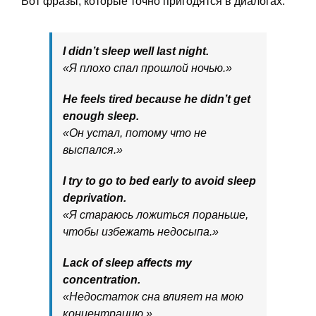
Вот фразы, которые точно пригодятся в диалогах:
I didn’t sleep well last night.
«Я плохо спал прошлой ночью.»
He feels tired because he didn’t get
enough sleep.
«Он устал, потому что не
выспался.»
I try to go to bed early to avoid sleep
deprivation.
«Я стараюсь ложиться пораньше,
чтобы избежать недосыпа.»
Lack of sleep affects my
concentration.
«Недостаток сна влияет на мою
концентрацию.»