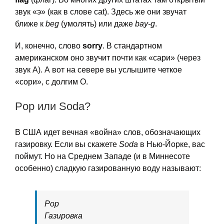
звук «э» (как в слове cat). Здесь же они звучат
ближе к
beg
(умолять) или даже
bay-g
.
И, конечно, слово
sorry
. В стандартном
американском оно звучит почти как «сари» (через
звук А). А вот на севере вы услышите четкое
«сори», с долгим О.
Pop или Soda?
В США идет вечная «война» слов, обозначающих
газировку. Если вы скажете
Soda
в Нью-Йорке, вас
поймут. Но на Среднем Западе (и в Миннесоте
особенно) сладкую газированную воду называют:
Pop
Газировка