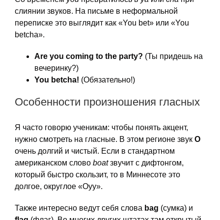
слиянии звуков. На письме в неформальной
переписке это выглядит как «You bet» или «You
betcha».
Are you coming to the party?
(Ты придешь на
вечеринку?)
You betcha!
(Обязательно!)
Особенности произношения гласных
Я часто говорю ученикам: чтобы понять акцент,
нужно смотреть на гласные. В этом регионе звук
O
очень долгий и чистый. Если в стандартном
американском слово
boat
звучит с дифтонгом,
который быстро скользит, то в Миннесоте это
долгое, округлое «Оуу».
Также интересно ведут себя слова
bag
(сумка) и
flag
(флаг). Во многих других штатах там открытый