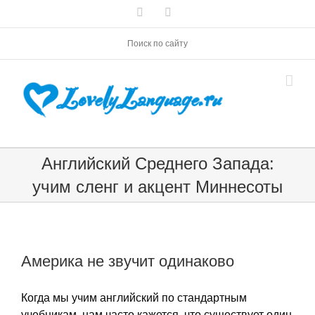
Skip
Vk
Telegram
to
content
Поиск по сайту
Английский Среднего Запада:
учим сленг и акцент Миннесоты
Америка не звучит одинаково
Когда мы учим английский по стандартным
учебникам, нам часто кажется, что существует один