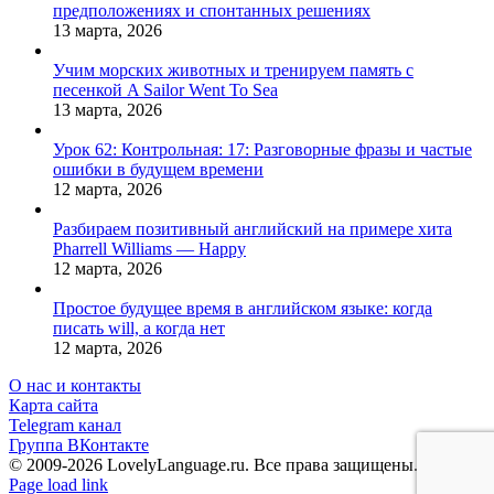
предположениях и спонтанных решениях
13 марта, 2026
Учим морских животных и тренируем память с
песенкой A Sailor Went To Sea
13 марта, 2026
Урок 62: Контрольная: 17: Разговорные фразы и частые
ошибки в будущем времени
12 марта, 2026
Разбираем позитивный английский на примере хита
Pharrell Williams — Happy
12 марта, 2026
Простое будущее время в английском языке: когда
писать will, а когда нет
12 марта, 2026
О нас и контакты
Карта сайта
Telegram канал
Группа ВКонтакте
© 2009-2026 LovelyLanguage.ru. Все права защищены.
Vk
Telegram
Page load link