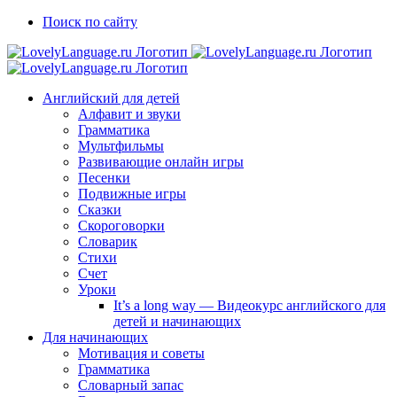
Skip
Vk
Telegram
Поиск по сайту
to
content
Английский для детей
Алфавит и звуки
Грамматика
Мультфильмы
Развивающие онлайн игры
Песенки
Подвижные игры
Сказки
Скороговорки
Словарик
Стихи
Счет
Уроки
It’s a long way — Видеокурс английского для
детей и начинающих
Для начинающих
Мотивация и советы
Грамматика
Словарный запас