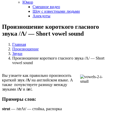
Юмор
Смешное видео
Шоу с известными людьми
Анекдоты
Произношение короткого гласного
звука /Λ/ — Short vowel sound
Главная
Произношение
Звуки
Произношение короткого гласного звука /Λ/ — Short
vowel sound
Вы узнаете как правильно произносить
краткий звук
/Λ
/
на английском языке. А
также почувствуете разницу менжду
звуками
/Λ
/
и
/
æ
/.
Примеры слов:
strut
— /strΛt/ — стойка, распорка