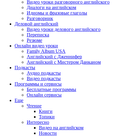
Видео уроки разговорного английского
Диалоги на английском
Идиомы и фразовые глаголы
Разговорник
Деловой английский
Видео уроки делового английского
Переписка
Резюме
Онлайн видео уроки
Family Album USA
Английский с Дженнифер
Английский с Мистером Данканом
Подкасты
Аудио подкасты
Видео подкасты
Программы и сервисы
Бесплатные программы
Онлайн сервисы
Еще
Чтение
Книги
Топики
Интересно
Видео на английском
Новости