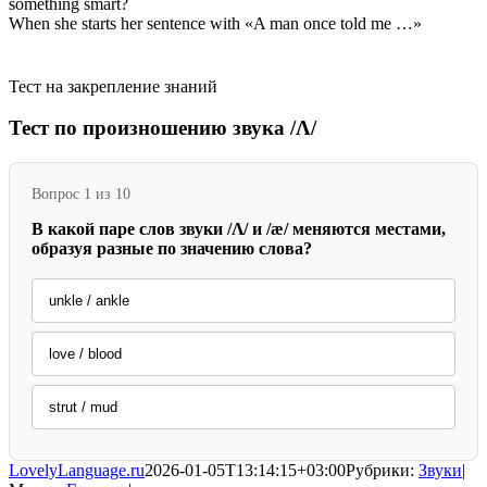
something smart?
When she starts her sentence with «A man once told me …»
Тест на закрепление знаний
Тест по произношению звука /Λ/
Вопрос 1 из 10
В какой паре слов звуки /Λ/ и /æ/ меняются местами,
образуя разные по значению слова?
unkle / ankle
love / blood
strut / mud
LovelyLanguage.ru
2026-01-05T13:14:15+03:00
Рубрики:
Звуки
|