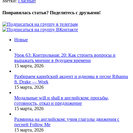
Метки:
Гласные
|
Понравилась статья? Поделитесь с друзьями!
Facebook
X
Pinterest
Vk
Новые
Урок 63: Контрольная: 20: Как строить вопросы и
выражать мнение в будущем времени
15 марта, 2026
Разбираем карибский акцент и идиомы в песне Rihanna
ft. Drake — Work
15 марта, 2026
Модальные will и shall в английском: просьбы,
готовность, отказ и предложение
15 марта, 2026
Разминка на английском: учим глаголы движения с
песней Follow Me
15 марта, 2026