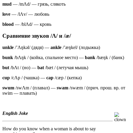
mud
— /mΛd/ — грязь, слякоть
love
— /lΛv/ — любовь
blood
— /blΛd/ — кровь
Сравнение звуков /Λ
/
и
/
æ
/
unkle
/’Λŋkəl/ (дядя) —
ankle
/’æŋkel/ (лодыжка)
bunk
/bΛŋk / (койка, спальное место) —
bank
/bæŋk / (банк)
but
/bΛt / (но) —
bat
/bæt / (летучая мышь)
cup
/cΛp / (чашка) —
cap
/cæp / (кепка)
swum
/swΛm / (плавал) —
swam
/swæm / (прич. прош. вр. от
swim — плавать)
English Joke
How do you know when a woman is about to say