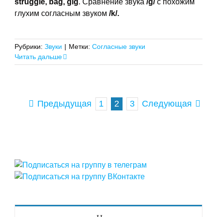
struggle,
bag,
gig
. Сравнение звука
/g/
c похожим
глухим согласным звуком
/k/.
Рубрики:
Звуки
|
Метки:
Согласные звуки
Читать дальше
1
2
3
Предыдущая
Следующая