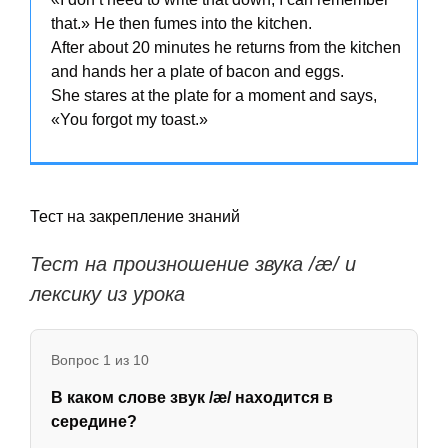
that.» He then fumes into the kitchen.
After about 20 minutes he returns from the kitchen
and hands her a plate of bacon and eggs.
She stares at the plate for a moment and says,
«You forgot my toast.»
Тест на закрепление знаний
Тест на произношение звука /æ/ и
лексику из урока
Вопрос 1 из 10
В каком слове звук /æ/ находится в
середине?