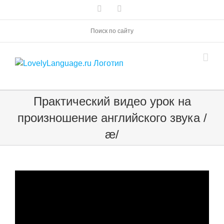
Skip
Vk
Telegram
to
content
Поиск по сайту
Практический видео урок на
произношение английского звука /
æ/