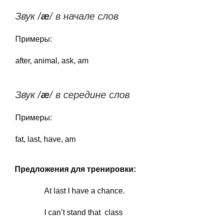
Звук /
æ
/ в начале слов
Примеры:
after, animal, ask, am
Звук /
æ
/ в середине слов
Примеры:
fat, last, have, am
Предложения для тренировки:
At last I have a chance.
I can’t stand that class