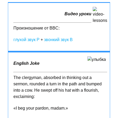
Видео уроки
Произношение от BBC:
глухой звук P
+
звонкий звук B
English Joke
The clergyman, absorbed in thinking out a
sermon, rounded a turn in the path and bumped
into a cow. He swept off his hat with a flourish,
exclaiming:
«I beg your pardon, madam.»