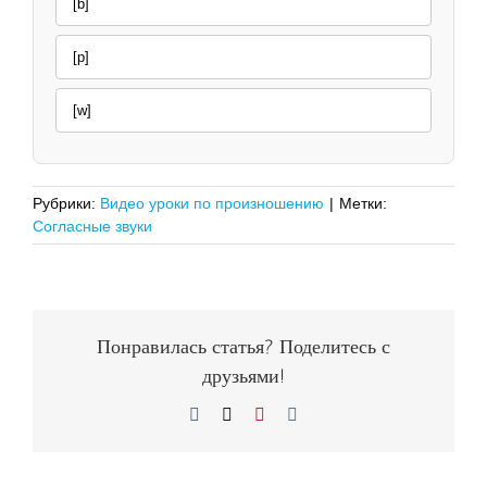
[b]
[p]
[w]
Рубрики:
Видео уроки по произношению
|
Метки:
Согласные звуки
Понравилась статья? Поделитесь с
друзьями!
Facebook
X
Pinterest
Vk