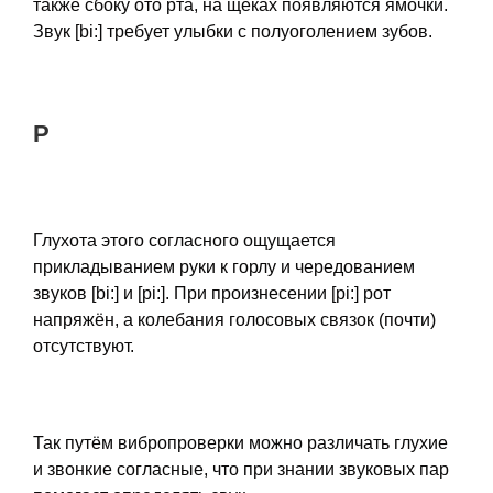
также сбоку ото рта, на щеках появляются ямочки.
Звук [bi:] требует улыбки с полуоголением зубов.
P
Глухота этого согласного ощущается
прикладыванием руки к горлу и чередованием
звуков [bi:] и [pi:]. При произнесении [pi:] рот
напряжён, а колебания голосовых связок (почти)
отсутствуют.
Так путём вибропроверки можно различать глухие
и звонкие согласные, что при знании звуковых пар