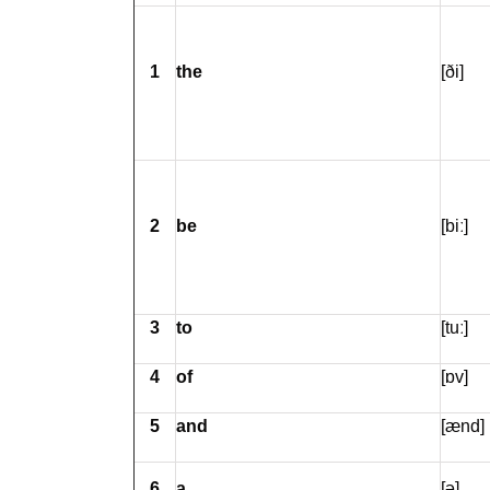
1
the
[ði]
2
be
[biː]
3
to
[tuː]
4
of
[ɒv]
5
and
[ænd]
6
a
[ə]