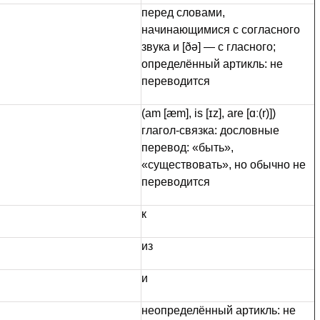
перед словами,
начинающимися с согласного
звука и [ðə] — с гласного;
определённый артикль: не
переводится
(am [æm], is [ɪz], are [ɑː(r)])
глагол-связка: дословные
перевод: «быть»,
«существовать», но обычно не
переводится
к
из
и
неопределённый артикль: не