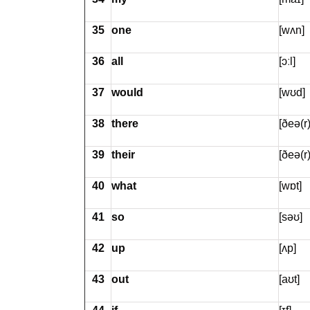
35
one
[wʌn]
36
all
[ɔːl]
37
would
[wʊd]
38
there
[ðeə(r)
39
their
[ðeə(r)
40
what
[wɒt]
41
so
[səʊ]
42
up
[ʌp]
43
out
[aʊt]