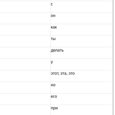
с
он
как
ты
делать
у
этот, эта, это
но
его
при