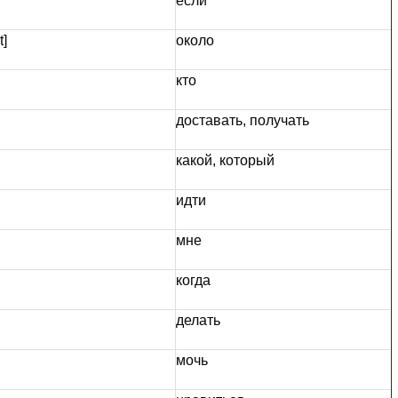
если
t]
около
кто
доставать, получать
какой, который
идти
мне
когда
делать
мочь