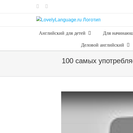
Skip
Vk
Telegram
to
content
Английский для детей
Для начинаю
Деловой английский
100 самых употребля