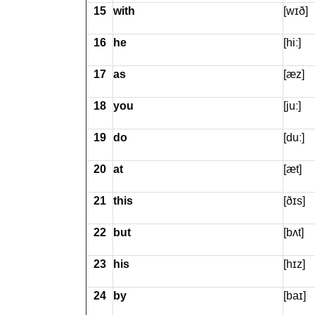
15
with
[wɪð]
16
he
[hiː]
17
as
[æz]
18
you
[juː]
19
do
[duː]
20
at
[æt]
21
this
[ðɪs]
22
but
[bʌt]
23
his
[hɪz]
24
by
[baɪ]