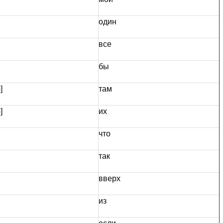
один
все
бы
]
там
]
их
что
так
вверх
из