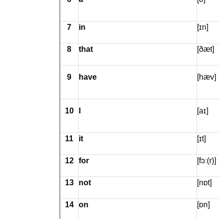
7
in
[ɪn]
8
that
[ðæt]
9
have
[hæv]
10
I
[aɪ]
11
it
[ɪt]
12
for
[fɔː(r)]
13
not
[nɒt]
14
on
[ɒn]