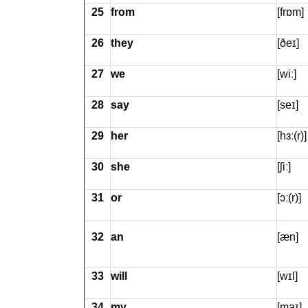
25
from
[frɒm]
26
they
[ðeɪ]
27
we
[wiː]
28
say
[seɪ]
29
her
[hɜː(r)]
30
she
[ʃiː]
31
or
[ɔː(r)]
32
an
[æn]
33
will
[wɪl]
34
my
[maɪ]