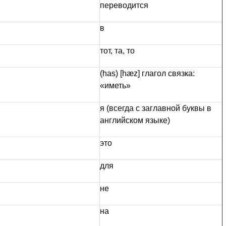
переводится
в
тот, та, то
(has) [hæz] глагол связка:
«иметь»
я (всегда с заглавной буквы в
английском языке)
это
для
не
на