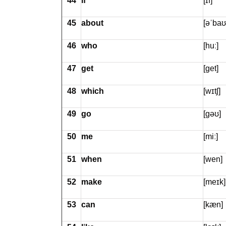
44
if
[ɪf]
45
about
[əˈbaʊ
46
who
[huː]
47
get
[ɡet]
48
which
[wɪtʃ]
49
go
[ɡəʊ]
50
me
[miː]
51
when
[wen]
52
make
[meɪk]
53
can
[kæn]