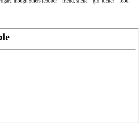
r), though others (cobber = friend, sheila = girl, tucker = food,