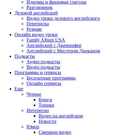
Идиомы и фразовые глаголы
Разговорник
Деловой английский
Видео уроки делового английского
Переписка
Резюме
Онлайн видео уроки
Family Album USA
Английский с Дженнифер
Английский с Мистером Данканом
Подкасты
Аудио подкасты
Видео подкасты
Программы и сервисы
Бесплатные программы
Онлайн сервисы
Еще
Чтение
Книги
Топики
Интересно
Видео на английском
Новости
Юмор
Смешное видео