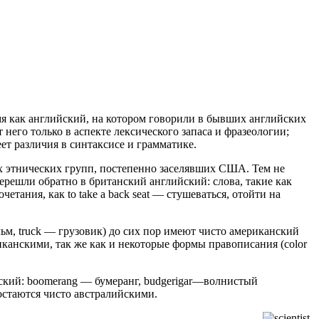
емя как английский, на котором говорили в бывших английских
его только в аспекте лексического запаса и фразеологии;
ет различия в синтаксисе и грамматике.
ых этнических групп, постепенно заселявших США. Тем не
решли обратно в британский английский: слова, такие как
тания, как to take a back seat — стушеваться, отойти на
ьм, truck — грузовик) до сих пор имеют чисто американский
канскими, так же как и некоторые формы правописания (color
ский: boomerang — бумеранг, budgerigar—волнистый
, остаются чисто австралийскими.