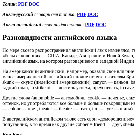
Топик
:
PDF
DOC
Англо-русский
словарь для топика
:
PDF
DOC
Англо-английский
словарь для топика
:
PDF
DOC
Разновидности английского языка
По мере своего распространения английский язык изменялся, т
«белых» колониях — США, Канаде, Австралии и Новой Зеландии
английский язык, на котором разговаривают в западной Индии 
На американский английский, например, оказали свое влияние
менее, американский английский вполне понятен жителям Брит
skunk — скунс (индейский американский); canyon — каньон, bana
задний план, to strike oil — достичь успеха, преуспевать, to cave
Другие слова (automobile — автомобиль, cookie — печенье, cr
оттенок, но употребляются все больше и больше говорящими на
— colour — цвет, theater — theatre — театр, tire — tyre — шина).
В австралийском английском также есть свои «доморощенные»
попугайчик, в то время как другие cobber = friend — друг, shei
Fun Facts