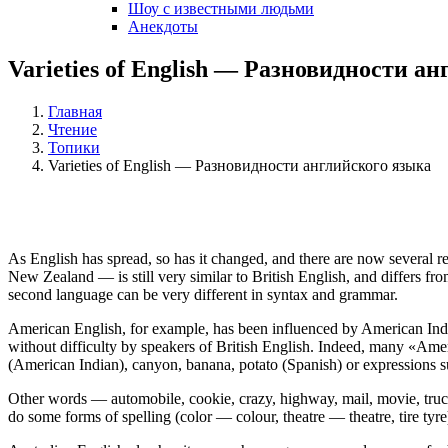
Шоу с известными людьми
Анекдоты
Varieties of English — Разновидности а
Главная
Чтение
Топики
Varieties of English — Разновидности английского языка
As English has spread, so has it changed, and there are now several r
New Zealand — is still very similar to British English, and differs fr
second language can be very different in syntax and grammar.
American English, for example, has been influenced by American Indian
without difficulty by speakers of British English. Indeed, many «Am
(American Indian), canyon, banana, potato (Spanish) or expressions such
Other words — automobile, cookie, crazy, highway, mail, movie, truc
do some forms of spelling (color — colour, theatre — theatre, tire tyre