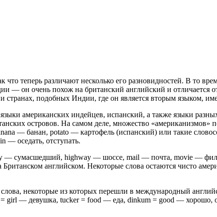
ак что теперь различают несколько его разновидностей. В то вр
 — он очень похож на британский английский и отличается от н
и странах, подобных Индии, где он является вторым языком, име
 языки американских индейцев, испанский, а также языки разн
анских островов. На самом деле, множество «американизмов» пе
na — банан, potato — картофель (испанский) или такие словосоче
 in — оседать, отступать.
azy — сумасшедший, highway — шоссе, mail — почта, movie — фил
 Британском английском. Некоторые слова остаются чисто амери
 слова, некоторые из которых перешли в международный англий
la = girl — девушка, tucker = food — еда, dinkum = good — хорошо