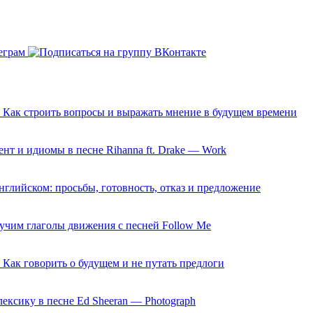
0: Как строить вопросы и выражать мнение в будущем времени
нт и идиомы в песне Rihanna ft. Drake — Work
 английском: просьбы, готовность, отказ и предложение
 учим глаголы движения с песней Follow Me
: Как говорить о будущем и не путать предлоги
ексику в песне Ed Sheeran — Photograph