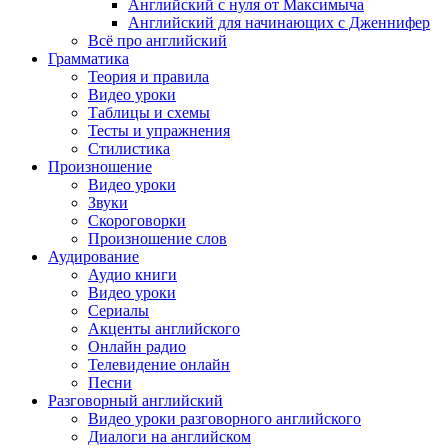
Английский с нуля от Максимыча
Английский для начинающих с Дженнифер
Всё про английский
Грамматика
Теория и правила
Видео уроки
Таблицы и схемы
Тесты и упражнения
Стилистика
Произношение
Видео уроки
Звуки
Скороговорки
Произношение слов
Аудирование
Аудио книги
Видео уроки
Сериалы
Акценты английского
Онлайн радио
Телевидение онлайн
Песни
Разговорный английский
Видео уроки разговорного английского
Диалоги на английском