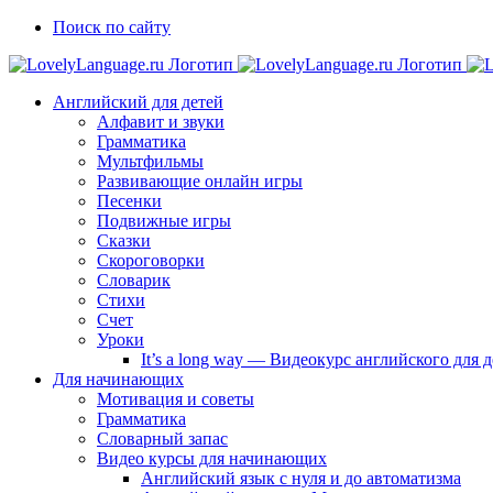
Skip
Vk
Telegram
Поиск по сайту
to
content
Английский для детей
Алфавит и звуки
Грамматика
Мультфильмы
Развивающие онлайн игры
Песенки
Подвижные игры
Сказки
Скороговорки
Словарик
Стихи
Счет
Уроки
It’s a long way — Видеокурс английского для
Для начинающих
Мотивация и советы
Грамматика
Словарный запас
Видео курсы для начинающих
Английский язык с нуля и до автоматизма