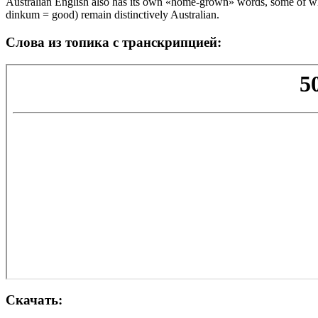
Australian English also has its own «home-grown» words, some of whic
dinkum = good) remain distinctively Australian.
Слова из топика с транскрипцией:
Скачать: