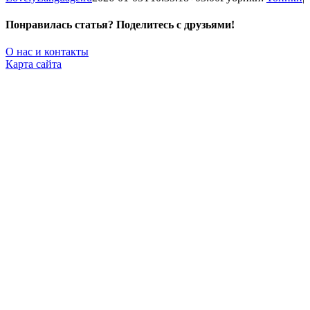
Понравилась статья? Поделитесь с друзьями!
Facebook
X
Pinterest
Vk
О нас и контакты
Карта сайта