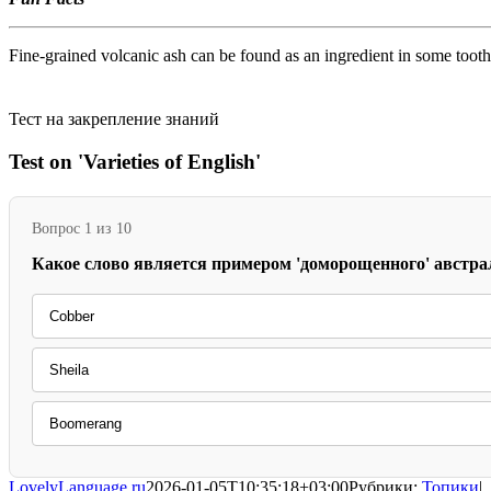
Fine-grained volcanic ash can be found as an ingredient in some tooth
Тест на закрепление знаний
Test on 'Varieties of English'
Вопрос 1 из 10
Какое слово является примером 'доморощенного' австра
Cobber
Sheila
Boomerang
LovelyLanguage.ru
2026-01-05T10:35:18+03:00
Рубрики:
Топики
|