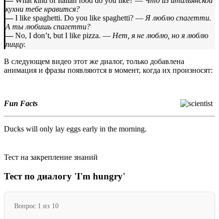
—
What kind of Italian food do you like? —
Что из итальянской
кухни тебе нравится?
—
I like spaghetti. Do you like spaghetti? —
Я люблю спагетти.
А ты любишь спагетти?
—
No, I don’t, but I like pizza. —
Нет, я не люблю, но я люблю
пиццу.
В следующем видео этот же диалог, только добавлена
анимация и фразы появляются в момент, когда их произносят:
Fun Facts
Ducks will only lay eggs early in the morning.
Тест на закрепление знаний
Тест по диалогу 'I'm hungry'
Вопрос 1 из 10