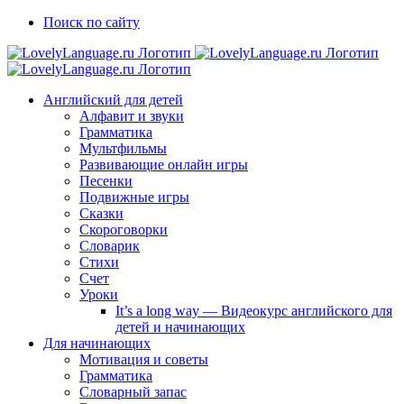
Skip
Vk
Telegram
Поиск по сайту
to
content
Английский для детей
Алфавит и звуки
Грамматика
Мультфильмы
Развивающие онлайн игры
Песенки
Подвижные игры
Сказки
Скороговорки
Словарик
Стихи
Счет
Уроки
It’s a long way — Видеокурс английского для
детей и начинающих
Для начинающих
Мотивация и советы
Грамматика
Словарный запас