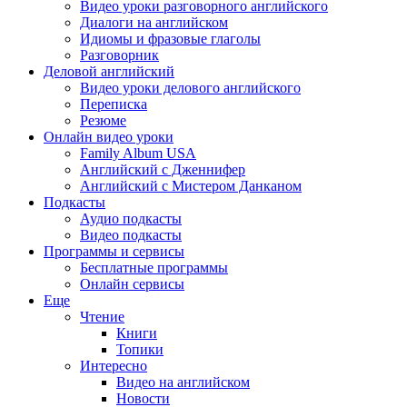
Видео уроки разговорного английского
Диалоги на английском
Идиомы и фразовые глаголы
Разговорник
Деловой английский
Видео уроки делового английского
Переписка
Резюме
Онлайн видео уроки
Family Album USA
Английский с Дженнифер
Английский с Мистером Данканом
Подкасты
Аудио подкасты
Видео подкасты
Программы и сервисы
Бесплатные программы
Онлайн сервисы
Еще
Чтение
Книги
Топики
Интересно
Видео на английском
Новости