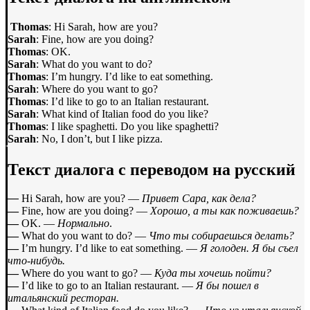
Thomas
: Hi Sarah, how are you?
Sarah
: Fine, how are you doing?
Thomas
: OK.
Sarah
: What do you want to do?
Thomas
: I’m hungry. I’d like to eat something.
Sarah
: Where do you want to go?
Thomas
: I’d like to go to an Italian restaurant.
Sarah
: What kind of Italian food do you like?
Thomas
: I like spaghetti. Do you like spaghetti?
Sarah
: No, I don’t, but I like pizza.
Текст диалога с переводом на русский
—
Hi Sarah, how are you? —
Привет Сара, как дела?
—
Fine, how are you doing? —
Хорошо, а ты как поживаешь?
—
OK. —
Нормально
.
—
What do you want to do? —
Что ты собираешься делать?
—
I’m hungry. I’d like to eat something. —
Я голоден. Я бы съел
что-нибудь.
—
Where do you want to go? —
Куда ты хочешь пойти?
—
I’d like to go to an Italian restaurant. —
Я бы пошел в
итальянский ресторан.