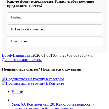
Какую фразу использовал Томас, чтобы вежливо
предложить поесть?
I eating.
I'd like to eat something.
I want to eat.
LovelyLanguage.ru
2026-01-05T05:45:25+03:00
Рубрики:
Диалоги на английском
|
Понравилась статья? Поделитесь с друзьями!
Facebook
X
Pinterest
Vk
Новые
Урок 63: Контрольная: 20: Как строить вопросы и
выражать мнение в будущем времени