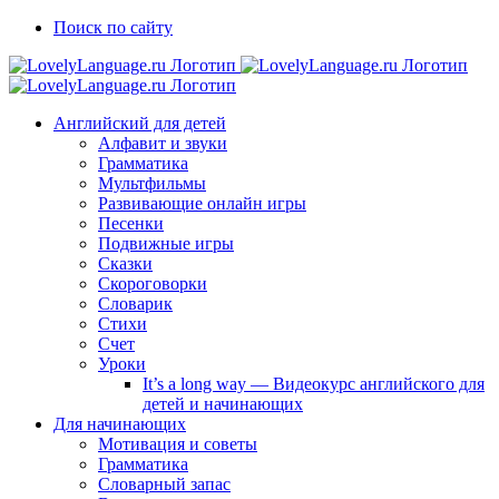
Skip
Vk
Telegram
Поиск по сайту
to
content
Английский для детей
Алфавит и звуки
Грамматика
Мультфильмы
Развивающие онлайн игры
Песенки
Подвижные игры
Сказки
Скороговорки
Словарик
Стихи
Счет
Уроки
It’s a long way — Видеокурс английского для
детей и начинающих
Для начинающих
Мотивация и советы
Грамматика
Словарный запас