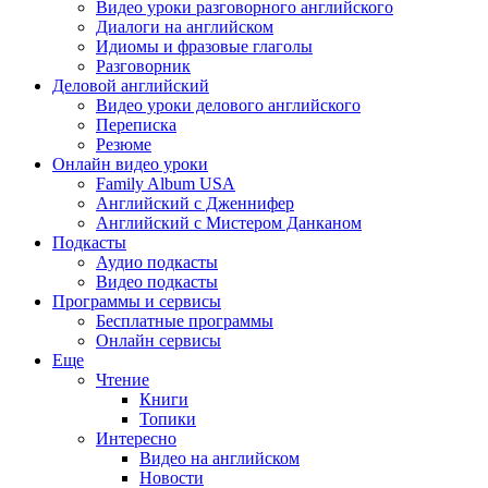
Видео уроки разговорного английского
Диалоги на английском
Идиомы и фразовые глаголы
Разговорник
Деловой английский
Видео уроки делового английского
Переписка
Резюме
Онлайн видео уроки
Family Album USA
Английский с Дженнифер
Английский с Мистером Данканом
Подкасты
Аудио подкасты
Видео подкасты
Программы и сервисы
Бесплатные программы
Онлайн сервисы
Еще
Чтение
Книги
Топики
Интересно
Видео на английском
Новости