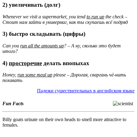
2) увеличивать (долг)
Whenever we visit a supermarket, you tend
to run up
the check –
Стоит нам
зайти
в
универмаг
, как
ты
скупаешь
всё
подряд
3) быстро складывать (цифры)
Can you
run all the amounts up
? – А ну
, сколько
это
будет
итого
?
4)
просторечие
делать впопыхах
Honey,
run some meal up
please – Дорогая, сваргань
чё
-нить
похавать
Падежи существительных в английском языке
Fun Facts
Billy goats urinate on their own heads to smell more attractive to
females.