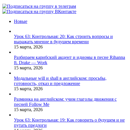
Facebook
X
Pinterest
Vk
Новые
Урок 63: Контрольная: 20: Как строить вопросы и
выражать мнение в будущем времени
15 марта, 2026
Разбираем карибский акцент и идиомы в песне Rihanna
ft. Drake — Work
15 марта, 2026
Модальные will и shall в английском: просьбы,
готовность, отказ и предложение
15 марта, 2026
Разминка на английском: учим глаголы движения с
песней Follow Me
15 марта, 2026
Урок 63: Контрольная: 19: Как говорить о будущем и не
путать предлоги