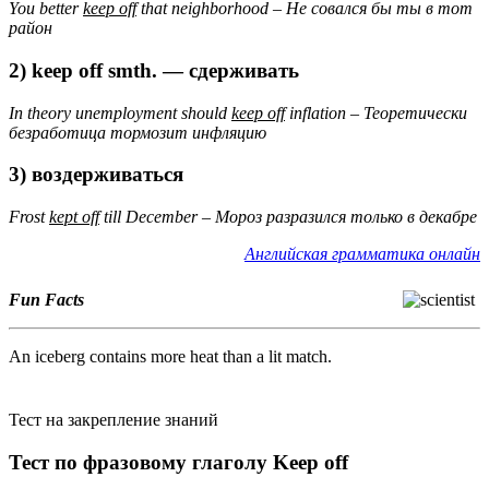
You better
keep off
that neighborhood – Не совался
бы
ты
в
тот
район
2)
keep off smth. —
сдерживать
In theory unemployment should
keep off
inflation – Теоретически
безработица
тормозит
инфляцию
3) воздерживаться
Frost
kept off
till December – Мороз разразился только в декабре
Английская грамматика онлайн
Fun Facts
An iceberg contains more heat than a lit match.
Тест на закрепление знаний
Тест по фразовому глаголу Keep off