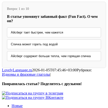
Вопрос 1 из 10
В статье упомянут забавный факт (Fun Fact). О чем
он?
Айсберг тает быстрее, чем кажется
Спичка может гореть под водой
Айсберг содержит больше тепла, чем горящая спичка
LovelyLanguage.ru
2026-01-05T07:45:46+03:00
Рубрики:
Идиомы и фразовые глаголы
|
Понравилась статья? Поделитесь с друзьями!
Facebook
X
Pinterest
Vk
Новые