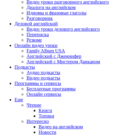
Видео уроки разговорного английского
Диалоги на английском
Идиомы и фразовые глаголы
Разговорник
Деловой английский
Видео уроки делового английского
Переписка
Резюме
Онлайн видео уроки
Family Album USA
Английский с Дженнифер
Английский с Мистером Данканом
Подкасты
Аудио подкасты
Видео подкасты
Программы и сервисы
Бесплатные программы
Онлайн сервисы
Еще
Чтение
Книги
Топики
Интересно
Видео на английском
Новости