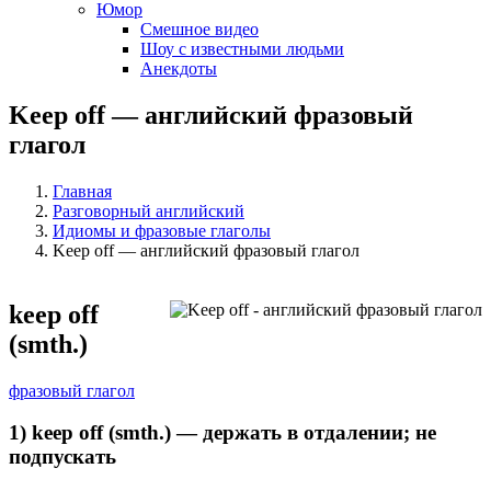
Юмор
Смешное видео
Шоу с известными людьми
Анекдоты
Keep off — английский фразовый
глагол
Главная
Разговорный английский
Идиомы и фразовые глаголы
Keep off — английский фразовый глагол
keep off
(smth.)
фразовый глагол
1)
keep
off (
smth.) —
держать в отдалении; не
подпускать