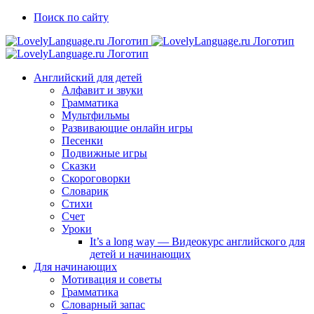
Skip
Vk
Telegram
Поиск по сайту
to
content
Английский для детей
Алфавит и звуки
Грамматика
Мультфильмы
Развивающие онлайн игры
Песенки
Подвижные игры
Сказки
Скороговорки
Словарик
Стихи
Счет
Уроки
It’s a long way — Видеокурс английского для
детей и начинающих
Для начинающих
Мотивация и советы
Грамматика
Словарный запас