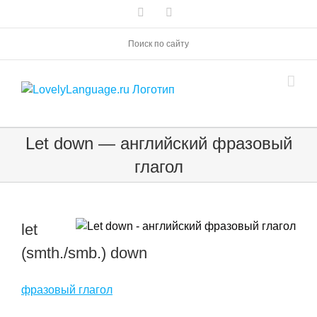
Skip
Vk
Telegram
to
content
Поиск по сайту
Let down — английский фразовый
глагол
let
(smth./smb.) down
фразовый глагол