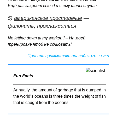
Ещё раз
закроет
выезд
и
я
ему
шины
спущю
5)
американское просторечие
—
филонить; прохлаждаться
No
letting
down
at
my
workout! – На моей
тренировке чтоб не сочковать!
Правила грамматики английского языка
Fun Facts
Annually, the amount of garbage that is dumped in
the world’s oceans is three times the weight of fish
that is caught from the oceans.