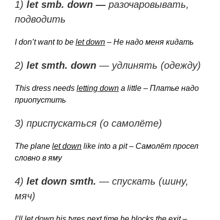
1)
let
smb.
down —
разочаровывать,
подводить
I don’t want to be
let down
– Не
надо
меня
кидать
2)
let
smth.
down
— удлинять (одежду)
This dress needs
letting down
a little – Платье надо
приопустить
3) приспускаться (о самолёте)
The plane
let down
like into a pit – Самолёт просел
словно
в
яму
4)
let
down
smth.
— спускать (шину,
мяч)
I’ll
let down
his tyres next time he blocks the exit –